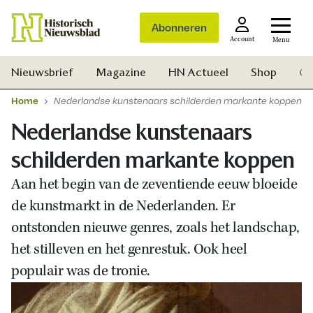
Abonneren
Account
Menu
Nieuwsbrief
Magazine
HN Actueel
Shop
Ge
Home
Nederlandse kunstenaars schilderden markante koppen
Nederlandse kunstenaars
schilderden markante koppen
Aan het begin van de zeventiende eeuw bloeide
de kunstmarkt in de Nederlanden. Er
ontstonden nieuwe genres, zoals het landschap,
het stilleven en het genrestuk. Ook heel
populair was de tronie.
Zoek