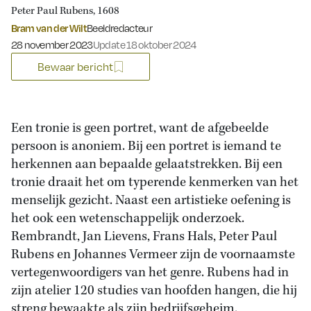
Peter Paul Rubens, 1608
Bram van der Wilt
Beeldredacteur
Gepubliceerd op:
28 november 2023
Update 18 oktober 2024
Bewaar bericht
Een tronie is geen portret, want de afgebeelde
persoon is anoniem. Bij een portret is iemand te
herkennen aan bepaalde gelaatstrekken. Bij een
tronie draait het om typerende kenmerken van het
menselijk gezicht. Naast een artistieke oefening is
het ook een wetenschappelijk onderzoek.
Rembrandt, Jan Lievens, Frans Hals, Peter Paul
Rubens en Johannes Vermeer zijn de voornaamste
vertegenwoordigers van het genre. Rubens had in
zijn atelier 120 studies van hoofden hangen, die hij
streng bewaakte als zijn bedrijfsgeheim.