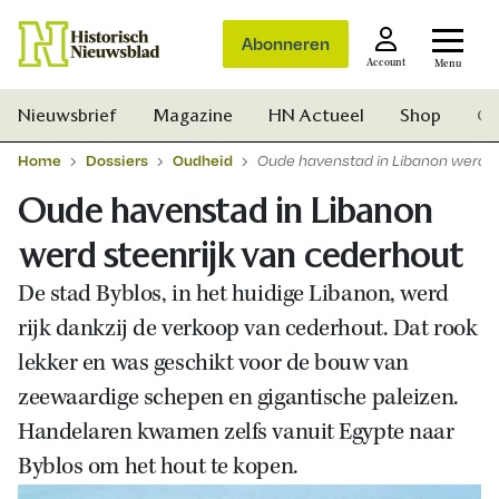
Abonneren
Account
Menu
Nieuwsbrief
Magazine
HN Actueel
Shop
Ge
Home
Dossiers
Oudheid
Oude havenstad in Libanon werd s
Oude havenstad in Libanon
werd steenrijk van cederhout
De stad Byblos, in het huidige Libanon, werd
rijk dankzij de verkoop van cederhout. Dat rook
lekker en was geschikt voor de bouw van
zeewaardige schepen en gigantische paleizen.
Handelaren kwamen zelfs vanuit Egypte naar
Byblos om het hout te kopen.
Zoek