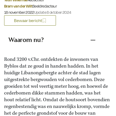
Bram van der Wilt
Beeldredacteur
Gepubliceerd op:
18 november 2022
Update 8 oktober 2024
Bewaar bericht
Waarom nu?
Rond 3200 v.Chr. ontdekten de inwoners van
Byblos dat ze goud in handen hadden. In het
huidige Libanongebergte achter de stad lagen
uitgestrekte bergwouden vol cederbomen. Deze
groeiden tot wel veertig meter hoog, en hoewel de
cederbomen dikke stammen hadden, was het
hout relatief licht. Omdat de houtsoort bovendien
regenbestendig was en nauwelijks kromp, vormde
het de perfecte grondstof voor de bouw van