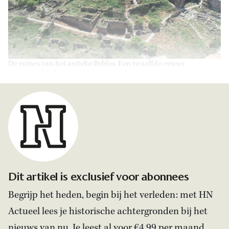
De ruïnes van het antieke Byblos. Een twaalfde-eeuws
kruisvaarderskasteel torent boven de oude havenstad uit
Dit artikel is exclusief voor abonnees
Begrijp het heden, begin bij het verleden: met HN
Actueel lees je historische achtergronden bij het
nieuws van nu. Je leest al voor €4,99 per maand.