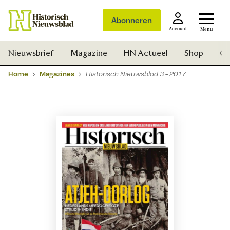
Abonneren
Account
Menu
Nieuwsbrief
Magazine
HN Actueel
Shop
Ge
Home
Magazines
Historisch Nieuwsblad 3 - 2017
Zoek