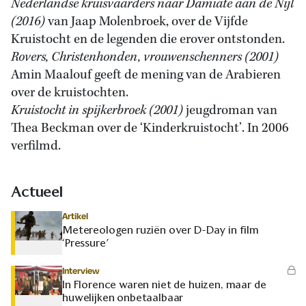
Nederlandse kruisvaarders naar Damiate aan de Nijl
(2016)
van Jaap Molenbroek, over de Vijfde
Kruistocht en de legenden die erover ontstonden.
Rovers, Christenhonden, vrouwenschenners (2001)
Amin Maalouf geeft de mening van de Arabieren
over de kruistochten.
Kruistocht in spijkerbroek (2001)
jeugdroman van
Thea Beckman over de ‘Kinderkruistocht’. In 2006
verfilmd.
Actueel
Artikel
Metereologen ruziën over D-Day in film
‘Pressure’
Interview
In Florence waren niet de huizen, maar de
huwelijken onbetaalbaar