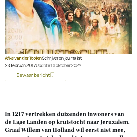
Afke van der Toolen
Schrijver en journalist
Gepubliceerd op:
23 februari 2017
Update 13 oktober 2022
Bewaar bericht
In 1217 vertrekken duizenden inwoners van
de Lage Landen op kruistocht naar Jeruzalem.
Graaf Willem van Holland wil eerst niet mee,