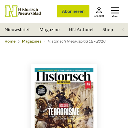
Abonneren
Account
Menu
Nieuwsbrief
Magazine
HN Actueel
Shop
Ge
Home
Magazines
Historisch Nieuwsblad 12 - 2016
Zoek