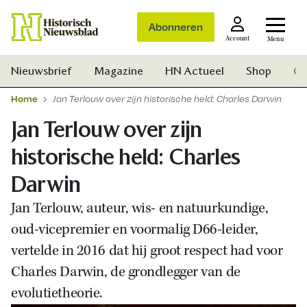
Abonneren
Account
Menu
Nieuwsbrief
Magazine
HN Actueel
Shop
Ge
Home
Jan Terlouw over zijn historische held: Charles Darwin
Jan Terlouw over zijn
historische held: Charles
Darwin
Jan Terlouw, auteur, wis- en natuurkundige,
oud-vicepremier en voormalig D66-leider,
vertelde in 2016 dat hij groot respect had voor
Charles Darwin, de grondlegger van de
evolutietheorie.
Zoek