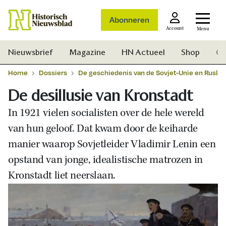
Abonneren
Account
Menu
Nieuwsbrief
Magazine
HN Actueel
Shop
Ge
Home
Dossiers
De geschiedenis van de Sovjet-Unie en Ruslan
De desillusie van Kronstadt
In 1921 vielen socialisten over de hele wereld
van hun geloof. Dat kwam door de keiharde
manier waarop Sovjetleider Vladimir Lenin een
opstand van jonge, idealistische matrozen in
Kronstadt liet neerslaan.
Zoek