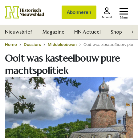
Abonneren
Account
Menu
Nieuwsbrief
Magazine
HN Actueel
Shop
Ge
Home
Dossiers
Middeleeuwen
Ooit was kasteelbouw pure 
Ooit was kasteelbouw pure
machtspolitiek
Zoek