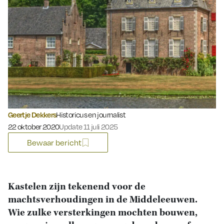
Geertje Dekkers
Historicus en journalist
Gepubliceerd op:
22 oktober 2020
Update 11 juli 2025
Bewaar bericht
Kastelen zijn tekenend voor de
machtsverhoudingen in de Middeleeuwen.
Wie zulke versterkingen mochten bouwen,