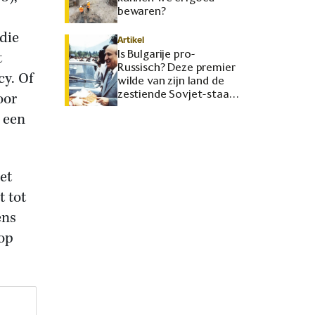
bewaren?
die
Artikel
Is Bulgarije pro-
t
Russisch? Deze premier
cy. Of
wilde van zijn land de
zestiende Sovjet-staat
oor
maken
 een
et
t tot
ens
 op