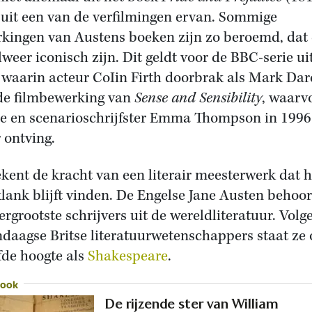
uit een van de verfilmingen ervan. Sommige
kingen van Austens boeken zijn zo beroemd, dat 
lweer iconisch zijn. Dit geldt voor de BBC-serie ui
 waarin acteur CoIin Firth doorbrak als Mark Dar
de filmbewerking van
Sense and Sensibility
, waarv
ce en scenarioschrijfster Emma Thompson in 1996
 ontving.
ekent de kracht van een literair meesterwerk dat h
lank blijft vinden. De Engelse Jane Austen behoor
lergrootste schrijvers uit de wereldliteratuur. Volg
daagse Britse literatuurwetenschappers staat ze
fde hoogte als
Shakespeare
.
 ook
De rijzende ster van William