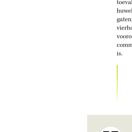
toeva
huwel
gaten
vierh
vooro
commu
is.