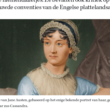
 niemendalletjes. Ze bevatten ook kritiek op
uwde conventies van de Engelse plattelandsa
 van Jane Austen, gebaseerd op het enige bekende portret van haar, 
ar zus Cassandra.