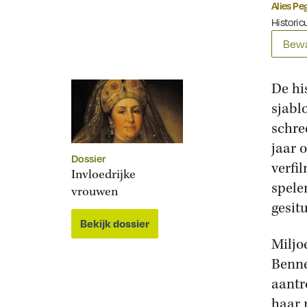
Alies Pe
Historicu
Bewa
De hi
sjabl
schree
jaar 
Dossier
verfi
Invloedrijke
spele
vrouwen
gesit
Bekijk dossier
Miljo
Benne
aantr
haar 