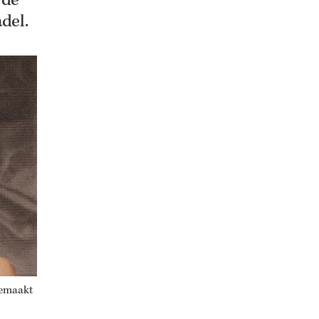
 de
del.
gemaakt