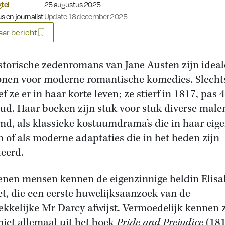
Gepubliceerd op:
gtel
25 augustus 2025
s en journalist
Update 18 december 2025
ar bericht
storische zedenromans van Jane Austen zijn ideal
onen voor moderne romantische komedies. Slecht
f ze er in haar korte leven; ze stierf in 1817, pas 
oud. Haar boeken zijn stuk voor stuk diverse male
lmd, als klassieke kostuumdrama’s die in haar eige
n of als moderne adaptaties die in het heden zijn
ueerd.
enen mensen kennen de eigenzinnige heldin Elisa
t, die een eerste huwelijksaanzoek van de
ekkelijke Mr Darcy afwijst. Vermoedelijk kennen 
niet allemaal uit het boek
Pride and Prejudice
(181