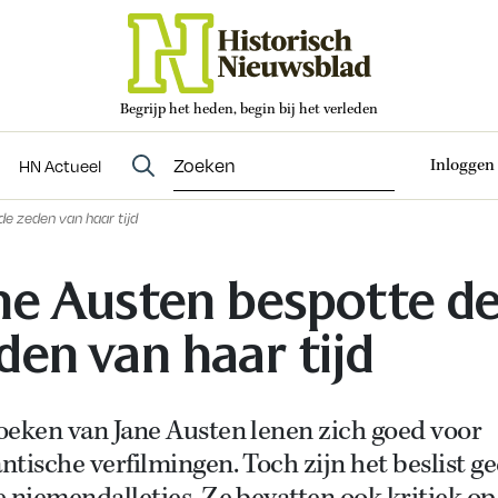
Begrijp het heden, begin bij het verleden
Abonneren
t
Evenementen
HN Actueel
Inloggen
HN Actueel
de zeden van haar tijd
ne Austen bespotte d
den van haar tijd
oeken van Jane Austen lenen zich goed voor
tische verfilmingen. Toch zijn het beslist g