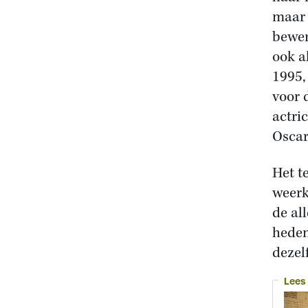
maar 
bewer
ook a
1995,
voor 
actri
Oscar
Het t
weerk
de al
heden
dezel
Lees