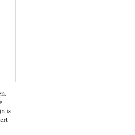
en,
e
jn is
ert