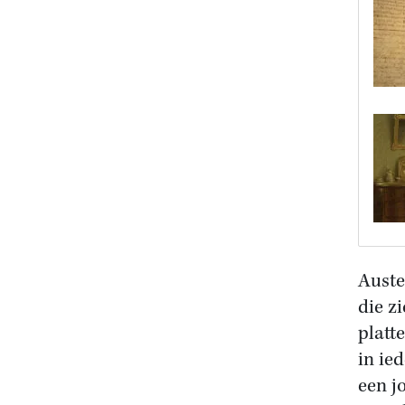
Auste
die z
platte
in ie
een j