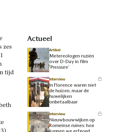
e
Actueel
s zes
Artikel
41
Metereologen ruziën
over D-Day in film
n
‘Pressure’
n tijd
Interview
In Florence waren niet
de huizen, maar de
huwelijken
onbetaalbaar
beth
Interview
Nieuwbouwwijken op
ze
Romeinse ruïnes: hoe
3),
kunnen we erfgoed