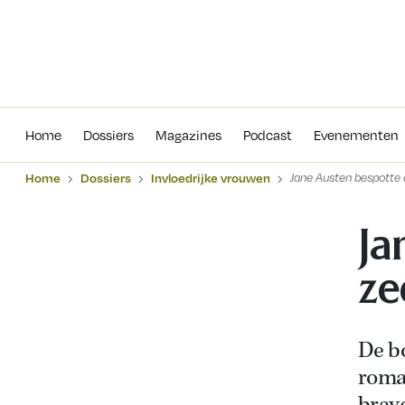
Home
Dossiers
Magazines
Podcas
Home
Dossiers
Magazines
Podcast
Evenementen
Home
Dossiers
Invloedrijke vrouwen
Jane Austen bespotte 
Ja
ze
De b
roman