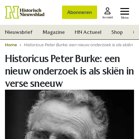
Abonneren
Account
Menu
Nieuwsbrief
Magazine
HN Actueel
Shop
Ge
Home
Historicus Peter Burke: een nieuw onderzoek is als skiën i
Historicus Peter Burke: een
nieuw onderzoek is als skiën in
verse sneeuw
Zoek