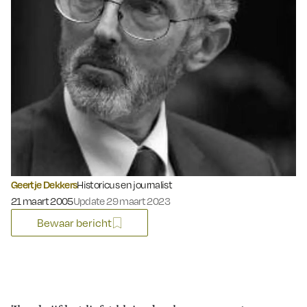
Geertje Dekkers
Historicus en journalist
Gepubliceerd op:
21 maart 2005
Update 29 maart 2023
Bewaar bericht