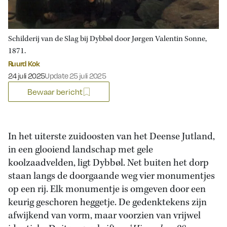
Schilderij van de Slag bij Dybbøl door Jørgen Valentin Sonne,
1871.
Ruurd Kok
Gepubliceerd op:
24 juli 2025
Update 25 juli 2025
Bewaar bericht
In het uiterste zuidoosten van het Deense Jutland,
in een glooiend landschap met gele
koolzaadvelden, ligt Dybbøl. Net buiten het dorp
staan langs de doorgaande weg vier monumentjes
op een rij. Elk monumentje is omgeven door een
keurig geschoren heggetje. De gedenktekens zijn
afwijkend van vorm, maar voorzien van vrijwel