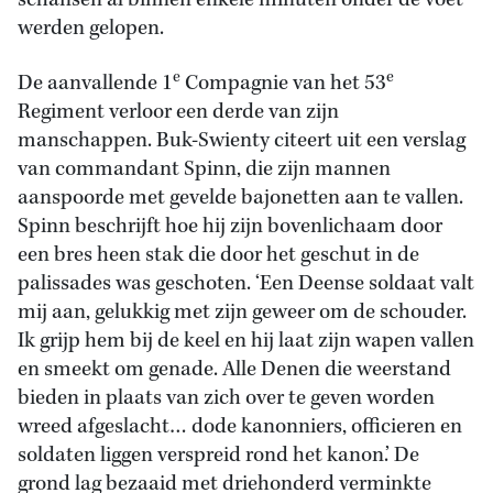
schansen al binnen enkele minuten onder de voet
werden gelopen.
e
e
De aanvallende 1
Compagnie van het 53
Regiment verloor een derde van zijn
manschappen. Buk-Swienty citeert uit een verslag
van commandant Spinn, die zijn mannen
aanspoorde met gevelde bajonetten aan te vallen.
Spinn beschrijft hoe hij zijn bovenlichaam door
een bres heen stak die door het geschut in de
palissades was geschoten. ‘Een Deense soldaat valt
mij aan, gelukkig met zijn geweer om de schouder.
Ik grijp hem bij de keel en hij laat zijn wapen vallen
en smeekt om genade. Alle Denen die weerstand
bieden in plaats van zich over te geven worden
wreed afgeslacht… dode kanonniers, officieren en
soldaten liggen verspreid rond het kanon.’ De
grond lag bezaaid met driehonderd verminkte