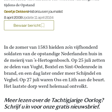
tijdens de Opstand
Geertje Dekkers
Historicus en journalist
Gepubliceerd op:
8 april 2009
Update 11 april 2024
Bewaar bericht
In de zomer van 1583 hielden zo’n vijfhonderd
soldaten van de opstandige Nederlanden huis in
de meierij van ’s-Hertogenbosch. Op 25 juli zetten
ze delen van Vught, Boxtel en Sint-Oedenrode in
brand, en een dag later onder meer Schijndel en
Veghel. Op 27 juli waren Oss en Lith aan de beurt.
Het laatste dorp werd helemaal ontvolkt.
Meer lezen over de Tachtigjarige Oorlog?
Schrijf u in voor onze gratis nieuwsbrief.