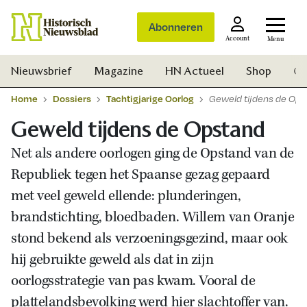
Abonneren
Account
Menu
Nieuwsbrief
Magazine
HN Actueel
Shop
Ge
Home
Dossiers
Tachtigjarige Oorlog
Geweld tijdens de Ops
Geweld tijdens de Opstand
Net als andere oorlogen ging de Opstand van de
Republiek tegen het Spaanse gezag gepaard
met veel geweld ellende: plunderingen,
brandstichting, bloedbaden. Willem van Oranje
stond bekend als verzoeningsgezind, maar ook
hij gebruikte geweld als dat in zijn
oorlogsstrategie van pas kwam. Vooral de
Zoek
plattelandsbevolking werd hier slachtoffer van.