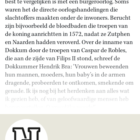
best te vergelijken is met een burgeroorlog. Soms
waren het de directe oorlogshandelingen die
slachtoffers maakten onder de inwoners. Berucht
zijn bijvoorbeeld de bloedbaden die troepen van
de koning aanrichtten in 1572, nadat ze Zutphen
en Naarden hadden veroverd. Over de inname van
Dokkum door de troepen van Caspar de Robles,
die aan de zijde van Filips II stond, schreef de
Dokkummer Hendrik Bra: ‘Vrouwen beweenden
hun mannen, moeders, hun baby’s in de armen
dragende, probeerden te ontkomen, smekende om
genade. Ik ijs nog bij het herdenken aan alles wat
ik gezien heb, of van geloofwaardige mensen heb
horen vertellen. O vreselijke woede!’