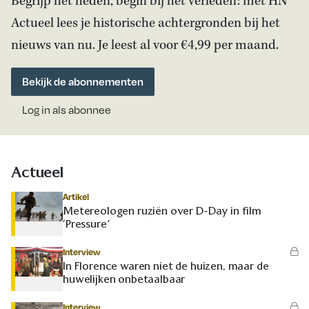
Begrijp het heden, begin bij het verleden: met HN
Actueel lees je historische achtergronden bij het
nieuws van nu. Je leest al voor €4,99 per maand.
Bekijk de abonnementen
Log in als abonnee
Actueel
Artikel
Metereologen ruziën over D-Day in film
‘Pressure’
Interview
In Florence waren niet de huizen, maar de
huwelijken onbetaalbaar
Interview