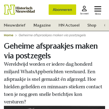
Abonneren
Account
Menu
Nieuwsbrief
Magazine
HN Actueel
Shop
Ge
Home
Geheime afspraakjes maken via postzegels
Geheime afspraakjes maken
via postzegels
Wereldwijd worden er iedere dag honderd
miljard WhatsAppberichten verstuurd. Een
afspraakje is snel gemaakt én afgezegd. Hoe
hielden geliefden en minnaars stiekem contact
toen je nog geen snelle berichtjes kon
versturen?
Zoek