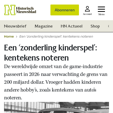
Abonneren
Account
Menu
Nieuwsbrief
Magazine
HN Actueel
Shop
Ge
Home
Een ‘zonderling kinderspel’: kentekens noteren
Een ‘zonderling kinderspel’:
kentekens noteren
De wereldwijde omzet van de game-industrie
passeert in 2026 naar verwachting de grens van
200 miljard dollar. Vroeger hadden kinderen
andere hobby’s, zoals kentekens van auto’s
noteren.
Zoek