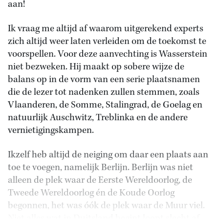
aan!
Ik vraag me altijd af waarom uitgerekend experts
zich altijd weer laten verleiden om de toekomst te
voorspellen. Voor deze aanvechting is Wasserstein
niet bezweken. Hij maakt op sobere wijze de
balans op in de vorm van een serie plaatsnamen
die de lezer tot nadenken zullen stemmen, zoals
Vlaanderen, de Somme, Stalingrad, de Goelag en
natuurlijk Auschwitz, Treblinka en de andere
vernietigingskampen.
Ikzelf heb altijd de neiging om daar een plaats aan
toe te voegen, namelijk Berlijn. Berlijn was niet
alleen de plek waar de Eerste Wereldoorlog, de
Tweede Wereldoorlog én de Koude Oorlog
begonnen, het was óók de plek waar de Muur viel.
Niet alles wat in Duitsland begint loopt slecht af.