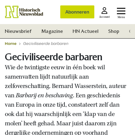
Abonneren
Account
Menu
Nieuwsbrief
Magazine
HN Actueel
Shop
Ge
Home
Geciviliseerde barbaren
Geciviliseerde barbaren
Wie de twintigste eeuw in één boek wil
samenvatten lijdt natuurlijk aan
zelfoverschatting. Bernard Wasserstein, auteur
van
Barbarij en beschaving
. Een geschiedenis
van Europa in onze tijd, constateert zelf dan
ook dat hij waarschijnlijk een ‘klap van de
molen’ heeft gehad. Maar juist daarom zijn
Zoek
dergelijke ondernemingen op voorhand