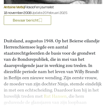
Antoine Verbij
Filosoof en journalist
Gepubliceerd op:
18 november 2008
Update 20 februari 2025
Bewaar bericht
Duitsland, augustus 1948. Op het Beierse eilandje
Herrenchiemsee legde een aantal
staatsrechtgeleerden de basis voor de grondwet
van de Bondsrepubliek, die in mei van het
daaropvolgende jaar in werking zou treden. In
diezelfde periode nam het leven van Willy Brandt
in Berlijn een nieuwe wending. Zijn eerste vrouw,
de moeder van zijn dochter Ninja, stemde eindelijk
in met een echtscheiding. Daardoor kon hij in het
huwelijk treden met
Rut Hansen
, die hem
gedurende de glansjaren van zijn loopbaan