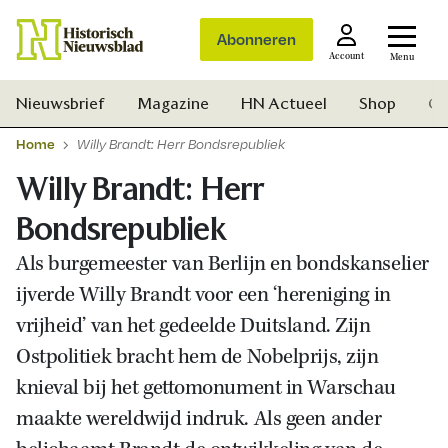
Abonneren
Account
Menu
Nieuwsbrief
Magazine
HN Actueel
Shop
Ge
Home
Willy Brandt: Herr Bondsrepubliek
Willy Brandt: Herr
Bondsrepubliek
Als burgemeester van Berlijn en bondskanselier
ijverde Willy Brandt voor een ‘hereniging in
vrijheid’ van het gedeelde Duitsland. Zijn
Ostpolitiek bracht hem de Nobelprijs, zijn
knieval bij het gettomonument in Warschau
maakte wereldwijd indruk. Als geen ander
Zoek