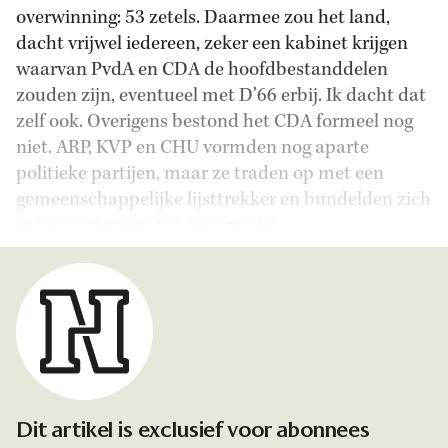
overwinning: 53 zetels. Daarmee zou het land,
dacht vrijwel iedereen, zeker een kabinet krijgen
waarvan PvdA en CDA de hoofdbestanddelen
zouden zijn, eventueel met D’66 erbij. Ik dacht dat
zelf ook. Overigens bestond het CDA formeel nog
niet. ARP, KVP en CHU vormden nog aparte
politieke partijen, maar ze traden op met een
gemeenschappelijke lijsttrekker en bundelden zich
in het parlement tot één fractie.’
Dit artikel is exclusief voor abonnees