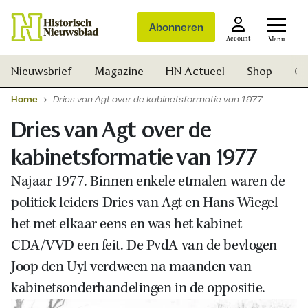
Abonneren
Account
Menu
Nieuwsbrief
Magazine
HN Actueel
Shop
Ge
Home
Dries van Agt over de kabinetsformatie van 1977
Dries van Agt over de
kabinetsformatie van 1977
Najaar 1977. Binnen enkele etmalen waren de
politiek leiders Dries van Agt en Hans Wiegel
het met elkaar eens en was het kabinet
CDA/VVD een feit. De PvdA van de bevlogen
Joop den Uyl verdween na maanden van
kabinetsonderhandelingen in de oppositie.
Zoek