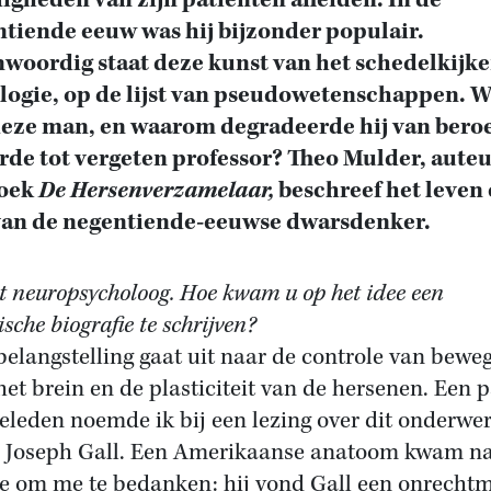
igheden van zijn patiënten afleiden. In de
tiende eeuw was hij bijzonder populair.
woordig staat deze kunst van het schedelkijke
logie, op de lijst van pseudowetenschappen. W
deze man, en waarom degradeerde hij van ber
rde tot vergeten professor? Theo Mulder, auteu
boek
De Hersenverzamelaar,
beschreef het leven
van de negentiende-eeuwse dwarsdenker.
t neuropsycholoog. Hoe kwam u op het idee een
ische biografie te schrijven?
belangstelling gaat uit naar de controle van bewe
het brein en de plasticiteit van de hersenen. Een 
geleden noemde ik bij een lezing over dit onderwe
 Joseph Gall. Een Amerikaanse anatoom kwam n
e om me te bedanken: hij vond Gall een onrechtm