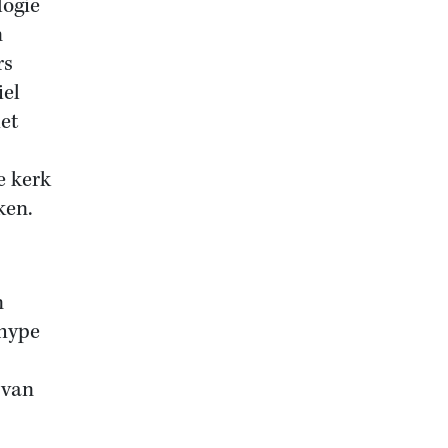
logie
n
rs
iel
et
e kerk
ken.
n
 hype
 van