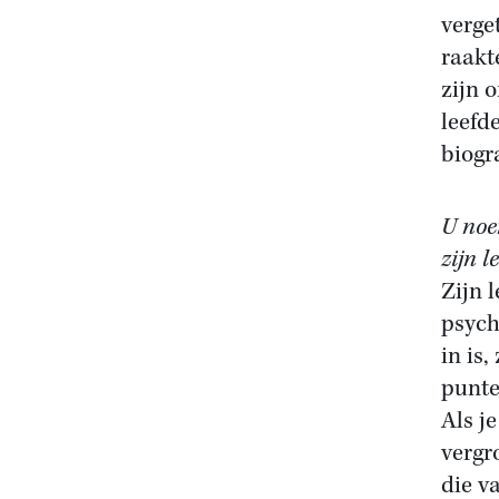
verge
raakt
zijn 
leefd
biogr
U noe
zijn l
Zijn l
psych
in is
punte
Als je
vergr
die v