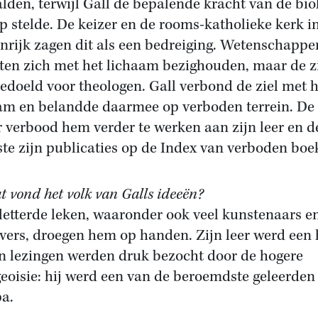
lden, terwijl Gall de bepalende kracht van de bio
p stelde. De keizer en de rooms-katholieke kerk i
nrijk zagen dit als een bedreiging. Wetenschappe
en zich met het lichaam bezighouden, maar de z
edoeld voor theologen. Gall verbond de ziel met h
am en belandde daarmee op verboden terrein. De
r verbood hem verder te werken aan zijn leer en d
ste zijn publicaties op de Index van verboden boe
t vond het volk van Galls ideeën?
letterde leken, waaronder ook veel kunstenaars e
jvers, droegen hem op handen. Zijn leer werd een
jn lezingen werden druk bezocht door de hogere
eoisie: hij werd een van de beroemdste geleerden
a.