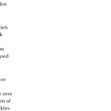
den
zien
nk
on
goed
 en
e over
en of
ektes