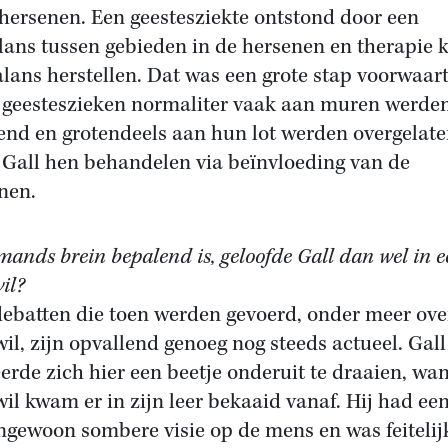
 hersenen. Een geestesziekte ontstond door een
lans tussen gebieden in de hersenen en therapie 
alans herstellen. Dat was een grote stap voorwaart
geesteszieken normaliter vaak aan muren werde
end en grotendeels aan hun lot werden overgelate
 Gall hen behandelen via beïnvloeding van de
nen.
emands brein bepalend is, geloofde Gall dan wel in 
wil?
debatten die toen werden gevoerd, onder meer ove
 wil, zijn opvallend genoeg nog steeds actueel. Gall
erde zich hier een beetje onderuit te draaien, wan
 wil kwam er in zijn leer bekaaid vanaf. Hij had ee
ngewoon sombere visie op de mens en was feitelij