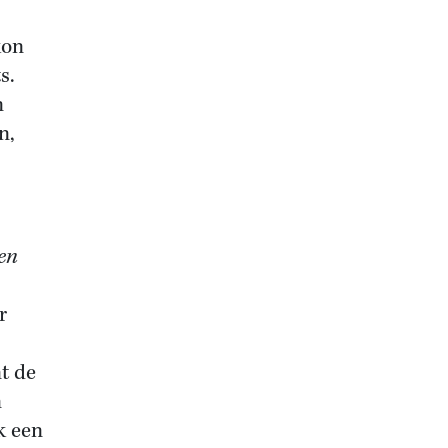
kon
s.
n
n,
een
r
t de
n
k een