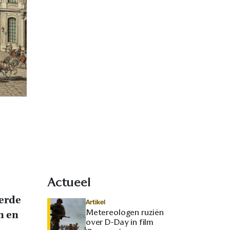
Actueel
erde
Artikel
Metereologen ruziën
n en
over D-Day in film