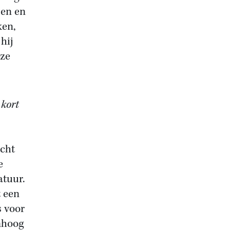
pen en
ken,
hij
eze
 kort
echt
e
atuur.
t een
s voor
mhoog