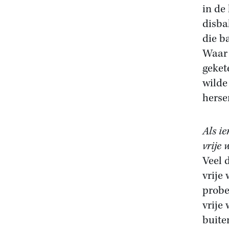
in de
disba
die b
Waar 
geket
wilde
herse
Als i
vrije 
Veel 
vrije
probe
vrije
buite