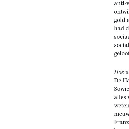
anti-
ontwi
gold 
had d
socia
socia
geloo
Hoe w
De Ha
Sowie
alles
weten
nieuw
Franz