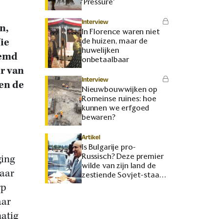
‘Pressure’
Interview
n,
In Florence waren niet
ie
de huizen, maar de
huwelijken
oemd
onbetaalbaar
r van
Interview
 en de
Nieuwbouwwijken op
Romeinse ruïnes: hoe
kunnen we erfgoed
bewaren?
Artikel
Is Bulgarije pro-
Russisch? Deze premier
ging
wilde van zijn land de
paar
zestiende Sovjet-staat
maken
rp
aar
atig