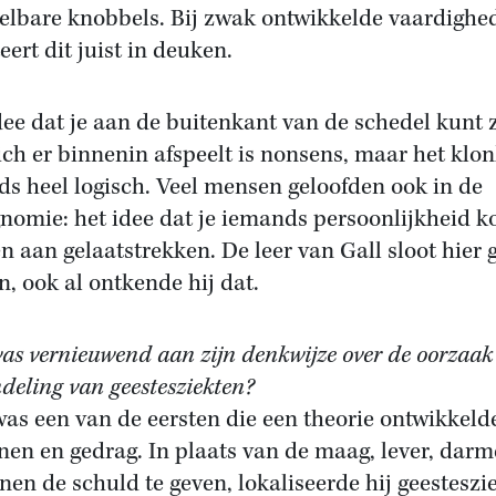
oelbare knobbels. Bij zwak ontwikkelde vaardighe
eert dit juist in deuken.
dee dat je aan de buitenkant van de schedel kunt 
ich er binnenin afspeelt is nonsens, maar het klo
jds heel logisch. Veel mensen geloofden ook in de
gnomie: het idee dat je iemands persoonlijkheid k
en aan gelaatstrekken. De leer van Gall sloot hier 
n, ook al ontkende hij dat.
as vernieuwend aan zijn denkwijze over de oorzaak
deling van geestesziekten?
was een van de eersten die een theorie ontwikkeld
nen en gedrag. In plaats van de maag, lever, darm
en de schuld te geven, lokaliseerde hij geesteszi