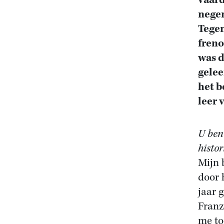
vaard
negen
Tegen
freno
was 
gelee
het 
leer 
U ben
histor
Mijn 
door 
jaar 
Franz
me to