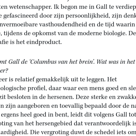
ten wetenschapper. Ik begon me in Gall te verdie
e gefascineerd door zijn persoonlijkheid, zijn den
onvermoeibare vasthoudendheid en de tijd waarin 
e, tijdens de opkomst van de moderne biologie. D
afie is het eindproduct.
mt Gall de ‘Columbus van het brein’. Wat was in het
eer?
eer is relatief gemakkelijk uit te leggen. Het
ologische profiel, daar waar een mens goed en sl
, zit besloten in de hersenen. Deze sterke en zwakk
n zijn aangeboren en toevallig bepaald door de n
 ergens heel goed in bent, leidt dit volgens Gall to
oting van het hersengebied dat verantwoordelijk i
aardigheid. Die vergroting duwt de schedel iets o