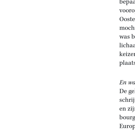
bepaa
vooro
Ooste
mocht
was b
licha
keize
plaat
En wa
De ge
schri
en zi
bourg
Europ