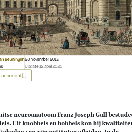
Gepubliceerd op:
van Beuningen
26 november 2019
us
Update 12 april 2023
ar bericht
uitse neuroanatoom Franz Joseph Gall bestude
els. Uit knobbels en bobbels kon hij kwaliteite