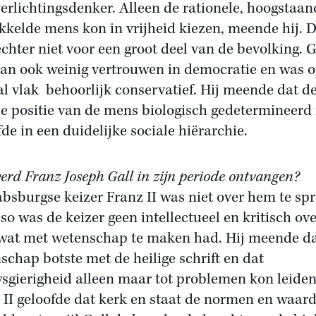
verlichtingsdenker. Alleen de rationele, hoogstaan
kkelde mens kon in vrijheid kiezen, meende hij. 
echter niet voor een groot deel van de bevolking. G
an ook weinig vertrouwen in democratie en was 
al vlak behoorlijk conservatief. Hij meende dat d
le positie van de mens biologisch gedetermineerd 
fde in een duidelijke sociale hiërarchie.
erd Franz Joseph Gall in zijn periode ontvangen?
bsburgse keizer Franz II was niet over hem te sp
so was de keizer geen intellectueel en kritisch ov
 wat met wetenschap te maken had. Hij meende d
schap botste met de heilige schrift en dat
sgierigheid alleen maar tot problemen kon leiden
 II geloofde dat kerk en staat de normen en waar