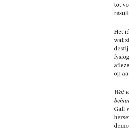
tot v
result
Het i
wat z
desti
fysio
aflez
op aa
Wat w
behan
Gall 
herse
demon