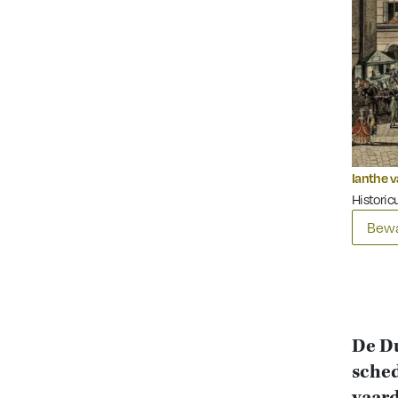
Ianthe 
Historic
Bewa
De D
sched