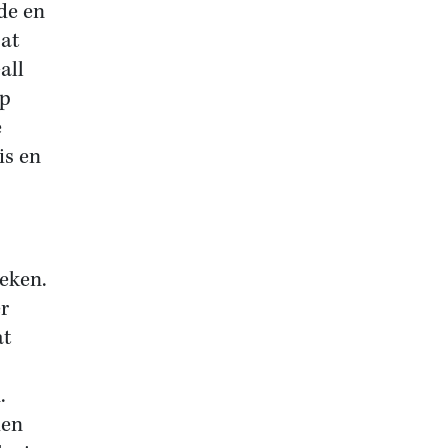
de en
Dat
all
op
e
is en
reken.
er
at
.
den