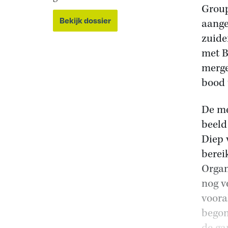
Group
Bekijk dossier
aange
zuide
met B
merge
bood 
De me
beeld
Diep 
berei
Organ
nog v
voora
begon