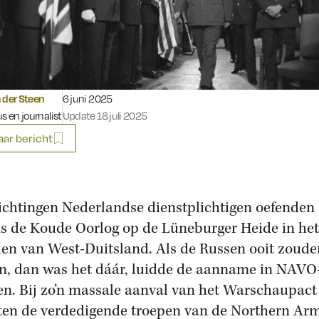
Gepubliceerd op:
 der Steen
6 juni 2025
s en journalist
Update 18 juli 2025
ar bericht
lichtingen Nederlandse dienstplichtigen oefenden
ns de Koude Oorlog op de Lüneburger Heide in het
en van West-Duitsland. Als de Russen ooit zoude
, dan was het dáár, luidde de aanname in NAVO
en. Bij zo’n massale aanval van het Warschaupact
en de verdedigende troepen van de Northern Ar