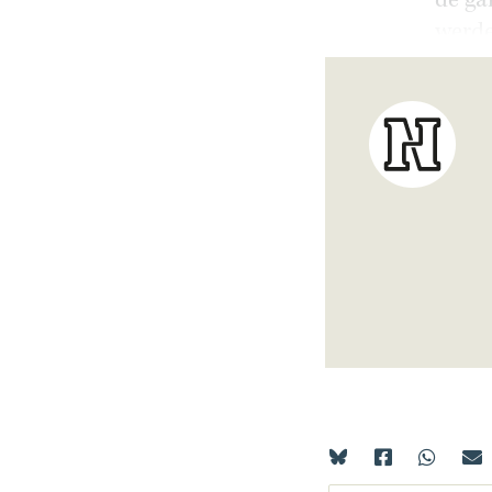
de ga
werde