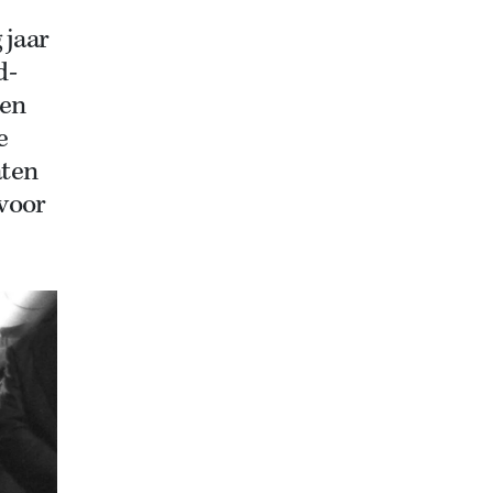
 jaar
d-
den
e
aten
 voor