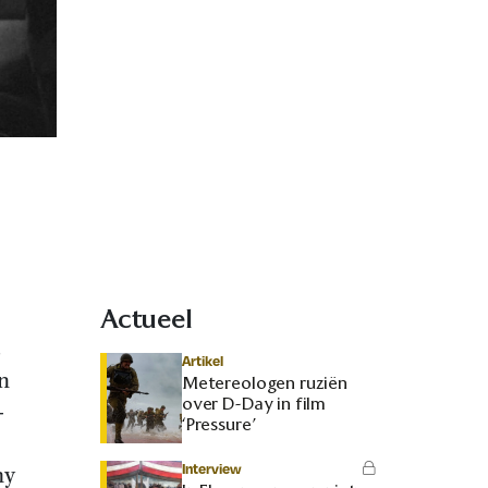
Actueel
Artikel
n
Metereologen ruziën
over D-Day in film
-
‘Pressure’
Interview
my