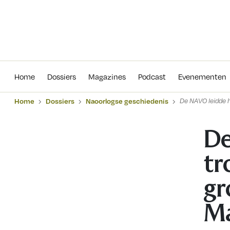
Home
Dossiers
Magazines
Podcas
Home
Dossiers
Magazines
Podcast
Evenementen
Home
Dossiers
Naoorlogse geschiedenis
De NAVO leidde h
De
tr
gr
Ma