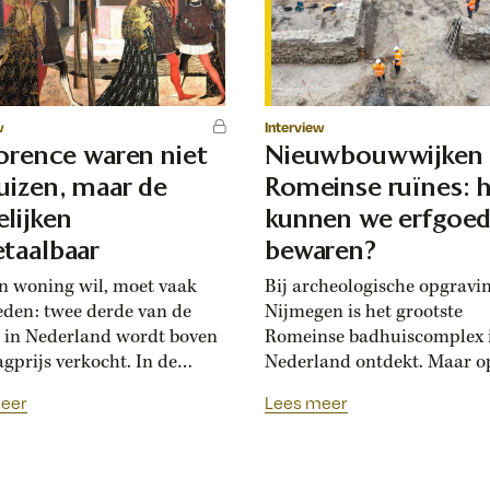
w
Interview
lorence waren niet
Nieuwbouwwijken
uizen, maar de
Romeinse ruïnes: 
lijken
kunnen we erfgoe
taalbaar
bewaren?
n woning wil, moet vaak
Bij archeologische opgravi
eden: twee derde van de
Nijmegen is het grootste
 in Nederland wordt boven
Romeinse badhuiscomplex 
agprijs verkocht. In de
Nederland ontdekt. Maar o
sance hadden Florentijnen
plek van de opgraving wor
eer
Lees meer
st van overbiedingsgekte:
binnenkort een nieuwe wo
 rijke families de prijs
gebouwd. Hoogleraar Moni
en, ontstond er
van den Dries legt uit hoe
schatsinflatie’, vertelt
archeologen en