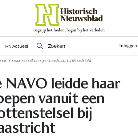
Begrijp het heden, begin bij het verleden
Abonneren
t
Evenementen
HN Actueel
Inloggen
HN Actueel
aar troepen vanuit een grottenstelsel bij Maastricht
 NAVO leidde haar
oepen vanuit een
ottenstelsel bij
astricht