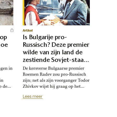
Artikel
 op
Is Bulgarije pro-
hoe
Russisch? Deze premier
d
wilde van zijn land de
zestiende Sovjet-staat
maken
ngen in
De kersverse Bulgaarse premier
Roemen Radev zou pro-Russisch
in
zijn; net als zijn voorganger Todor
p de
Zhivkov wijst hij graag op het
dt
Russische bevrijdingsverhaal van
Lees meer
onwijk
1878. Die vroegere premier was zo
que
loyaal aan het Kremlin, dat hij de
Bulgaarse soevereiniteit inzette in
onderhandelingen met Moskou.