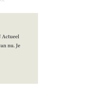
oor
N Actueel
van nu. Je