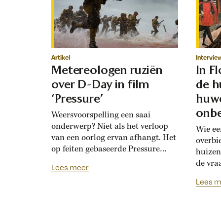
Artikel
Intervie
Metereologen ruziën
In F
over D-Day in film
de h
‘Pressure’
huwe
onbe
Weersvoorspelling een saai
onderwerp? Niet als het verloop
Wie ee
van een oorlog ervan afhangt. Het
overbi
op feiten gebaseerde Pressure
huizen
toont de hoogoplopende ruzie
de vra
Lees meer
tussen geallieerde meteorologen
Renais
Lees m
over de verwachting voor D-Day.
ook la
Bedolven onder tegenstrijdige
doordat
adviezen moet opperbevelhebber
opdrev
Dwight Eisenhower beslissen over
‘bruids