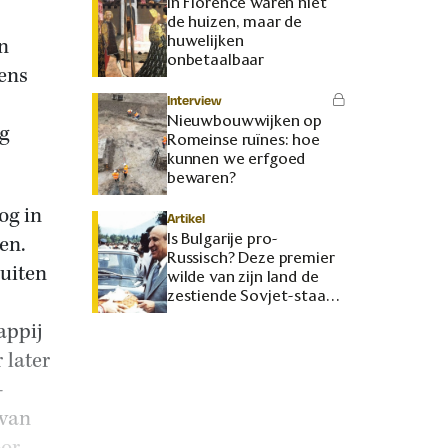
In Florence waren niet
de huizen, maar de
huwelijken
n
onbetaalbaar
ens
Interview
Nieuwbouwwijken op
g
Romeinse ruïnes: hoe
kunnen we erfgoed
bewaren?
og in
Artikel
Is Bulgarije pro-
en.
Russisch? Deze premier
buiten
wilde van zijn land de
zestiende Sovjet-staat
maken
appij
 later
–
 van