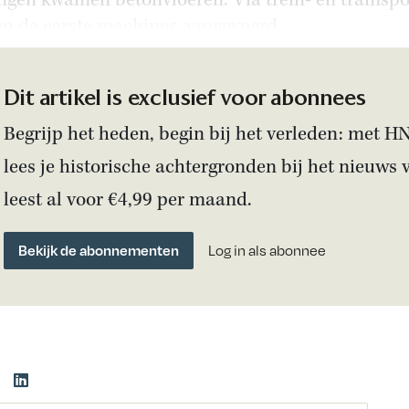
ngen kwamen betonvloeren. Via trein- en tramsp
n de eerste machines aangevoerd.
Dit artikel is exclusief voor abonnees
Begrijp het heden, begin bij het verleden: met H
lees je historische achtergronden bij het nieuws 
leest al voor €4,99 per maand.
Bekijk de abonnementen
Log in als abonnee