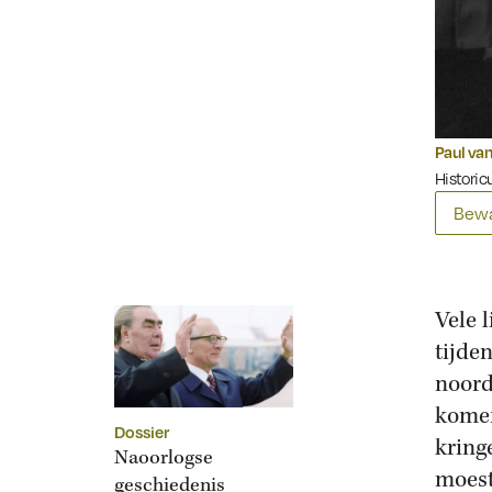
Paul van
Historicu
Bewa
Vele 
tijde
noord
komen
Dossier
kring
Naoorlogse
moest
geschiedenis