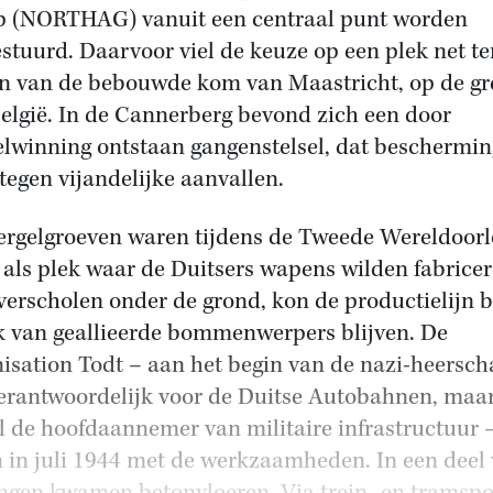
 (NORTHAG) vanuit een centraal punt worden
stuurd. Daarvoor viel de keuze op een plek net te
n van de bebouwde kom van Maastricht, op de gr
elgië. In de Cannerberg bevond zich een door
lwinning ontstaan gangenstelsel, dat beschermin
tegen vijandelijke aanvallen.
rgelgroeven waren tijdens de Tweede Wereldoorl
 als plek waar de Duitsers wapens wilden fabricer
verscholen onder de grond, kon de productielijn 
k van geallieerde bommenwerpers blijven. De
isation Todt – aan het begin van de nazi-heersch
erantwoordelijk voor de Duitse Autobahnen, maar
l de hoofdaannemer van militaire infrastructuur 
 in juli 1944 met de werkzaamheden. In een deel