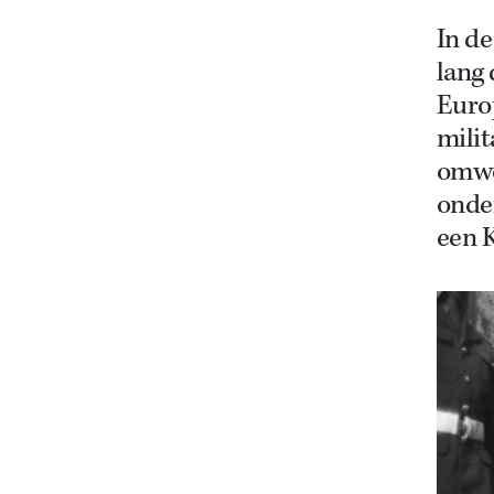
In de
lang
Euro
milit
omwo
onde
een 