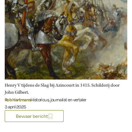
Henry V tijdens de Slag bij Azincourt in 1415. Schilderij door
John Gilbert.
Rob Hartmans
Historicus, journalist en vertaler
Gepubliceerd op:
3 april 2025
Bewaar bericht