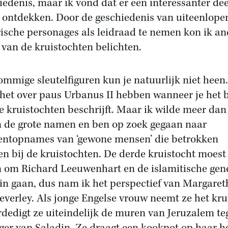
iedenis, maar ik vond dat er een interessanter de
 ontdekken. Door de geschiedenis van uiteenlope
rische personages als leidraad te nemen kon ik an
 van de kruistochten belichten.
mmige sleutelfiguren kun je natuurlijk niet heen.
het over paus Urbanus II hebben wanneer je het 
e kruistochten beschrijft. Maar ik wilde meer dan
n de grote namen en ben op zoek gegaan naar
topnames van ‘gewone mensen’ die betrokken
en bij de kruistochten. De derde kruistocht moest 
n om Richard Leeuwenhart en de islamitische gen
in gaan, dus nam ik het perspectief van Margaret
everley. Als jonge Engelse vrouw neemt ze het kru
rdedigt ze uiteindelijk de muren van Jeruzalem te