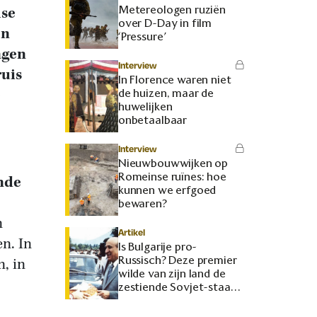
Metereologen ruziën
lse
over D-Day in film
en
‘Pressure’
ngen
Interview
ruis
In Florence waren niet
e
de huizen, maar de
huwelijken
onbetaalbaar
Interview
Nieuwbouwwijken op
Romeinse ruïnes: hoe
nde
kunnen we erfgoed
bewaren?
n
Artikel
en. In
Is Bulgarije pro-
Russisch? Deze premier
, in
wilde van zijn land de
zestiende Sovjet-staat
maken