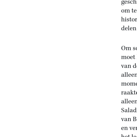
gesch
om te
histo
delen
Om so
moet 
van d
allee
momen
raakt
allee
Salad
van B
en ve