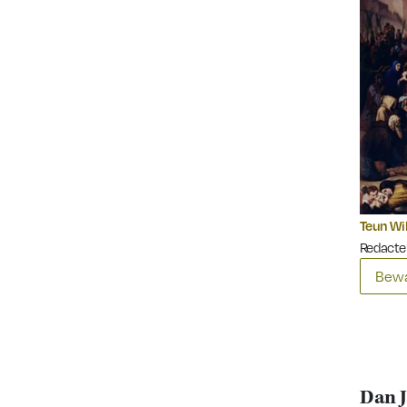
Teun Wi
Redacte
Bewa
Dan J