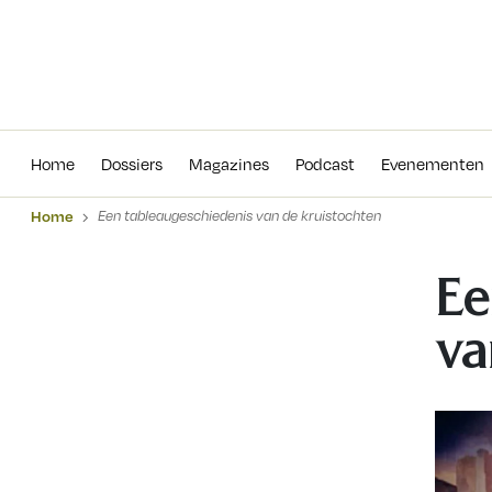
Home
Dossiers
Magazines
Podcas
Home
Dossiers
Magazines
Podcast
Evenementen
Home
Een tableaugeschiedenis van de kruistochten
Ee
va