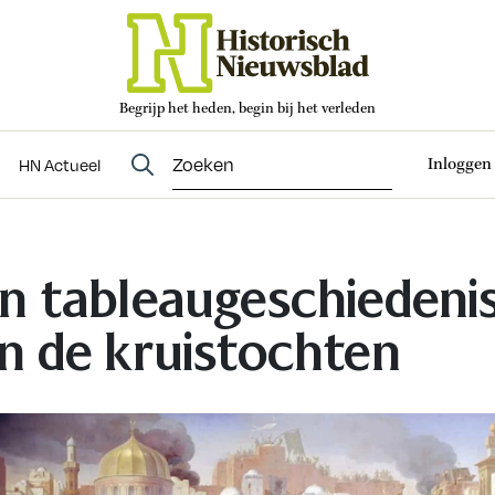
Begrijp het heden, begin bij het verleden
Abonneren
t
Evenementen
HN Actueel
Inloggen
HN Actueel
n tableaugeschiedeni
n de kruistochten