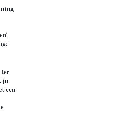
oning
en’,
lige
 ter
ijn
et een
ke