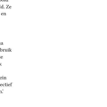
oofd
ld. Ze
 en
ha
ebruik
se
k
rin
ectief
.’