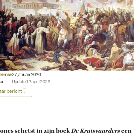
Gepubliceerd op:
llemse
27 januari 2020
ur
Update 12 april 2023
ar bericht
ones schetst in zijn boek
De Kruisvaarders
een