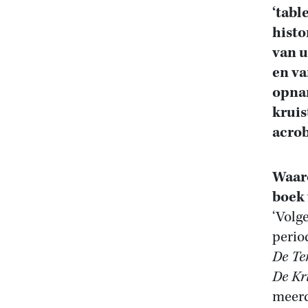
‘tabl
histo
van u
en va
opna
kruis
acrob
Waar
boek
‘Volg
perio
De Te
De Kr
meerd