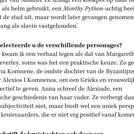
eger van Saladin. Ze draagt een kookpot op haar h
e als helm gebruikt, een
Monthy Python
-achtig bee
t de stad uit, maar wordt later gevangen genomen
lang als slavin vastgehouden.’
electeerde u de verschillende personages?
 kwam ik een verhaal tegen als dat van Margaret
everley, soms was het een praktische keuze. Zo g
na Komnene, de oudste dochter van de Byzantijn
r Alexios I Komnenos, om een Grieks en vrouwelij
ectief te geven. Anna schreef de Alexiade, een
sche geschiedenis van haar vader. Ze verbergt daa
subjectiviteit niet, maar biedt wel een uniek persp
 kruisvaarders, die er niet erg positief vanaf komen