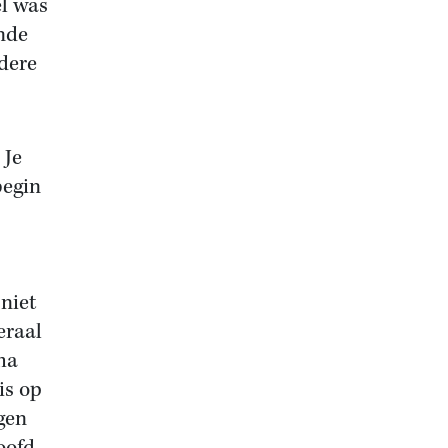
el was
nde
dere
 Je
begin
niet
eraal
ha
is op
gen