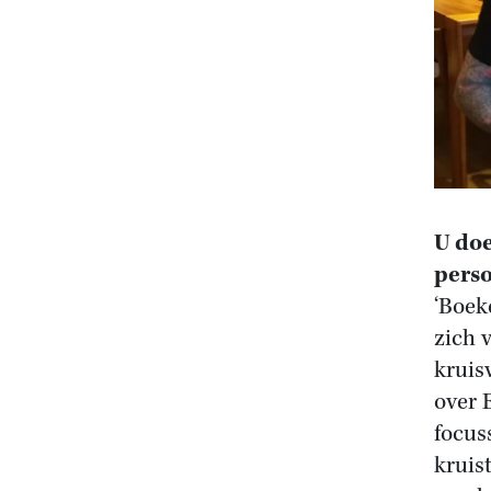
U doe
perso
‘Boek
zich 
kruis
over 
focus
kruis