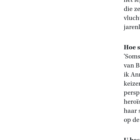
het l
die z
vluch
jaren
Hoe s
‘Soms
van B
ik An
keize
persp
heroï
haar 
op de