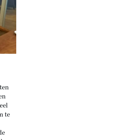
ten
en
eel
m te
de