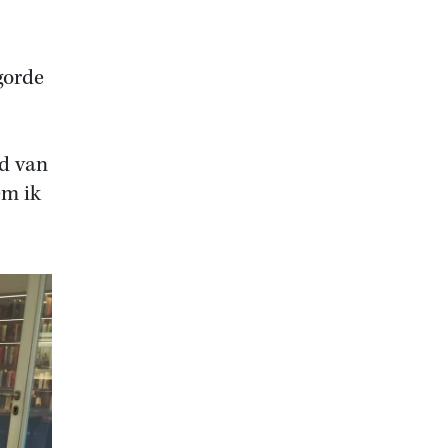
gorde
ld van
em ik