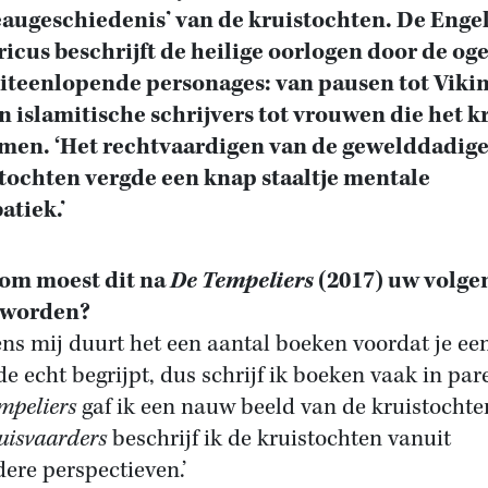
eaugeschiedenis’ van de kruistochten. De Enge
ricus beschrijft de heilige oorlogen door de og
iteenlopende personages: van pausen tot Viki
n islamitische schrijvers tot vrouwen die het k
men. ‘Het rechtvaardigen van de gewelddadig
tochten vergde een knap staaltje mentale
atiek.’
om moest dit na
De Tempeliers
(2017) uw volge
 worden?
ens mij duurt het een aantal boeken voordat je ee
de echt begrijpt, dus schrijf ik boeken vaak in par
mpeliers
gaf ik een nauw beeld van de kruistochten
uisvaarders
beschrijf ik de kruistochten vanuit
ere perspectieven.’