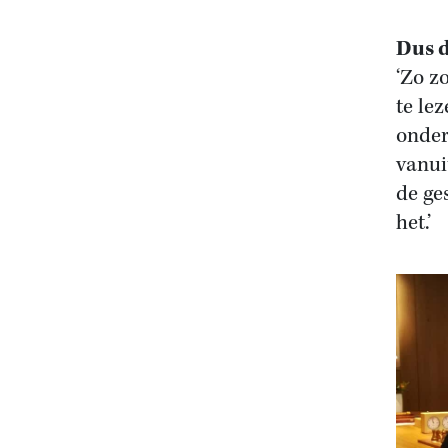
Dus d
‘Zo z
te le
onder
vanui
de ge
het.’