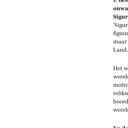
U bes
onwaa
Sigur
‘Sigur
figuu
maar 
Land.
Het w
werel
motiv
relik
boord
werel