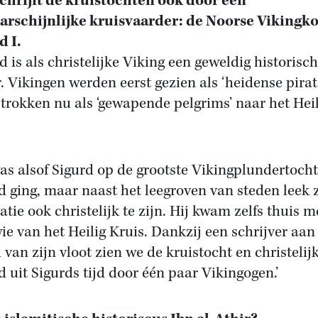
chrijft de kruistochten ook door een
rschijnlijke kruisvaarder: de Noorse Vikingk
d I.
d is als christelijke Viking een geweldig historisch
r. Vikingen werden eerst gezien als ‘heidense pirat
trokken nu als ‘gewapende pelgrims’ naar het Hei
as alsof Sigurd op de grootste Vikingplundertocht
d ging, maar naast het leegroven van steden leek z
atie ook christelijk te zijn. Hij kwam zelfs thuis m
wie van het Heilig Kruis. Dankzij een schrijver aan
 van zijn vloot zien we de kruistocht en christelij
d uit Sigurds tijd door één paar Vikingogen.’