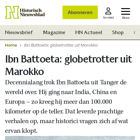
Abonneren
Account
Menu
Nieuwsbrief
Magazine
HN Actueel
Shop
Ge
Home
Ibn Battoeta: globetrotter uit Marokko
Ibn Battoeta: globetrotter uit
Marokko
Decennialang trok Ibn Battoeta uit Tanger de
wereld over. Hij ging naar India, China en
Europa – zo kreeg hij meer dan 100.000
kilometer op de teller. Dat leverde prachtige
verhalen op, maar historici vragen zich af wat
ervan klopt.
Zoek