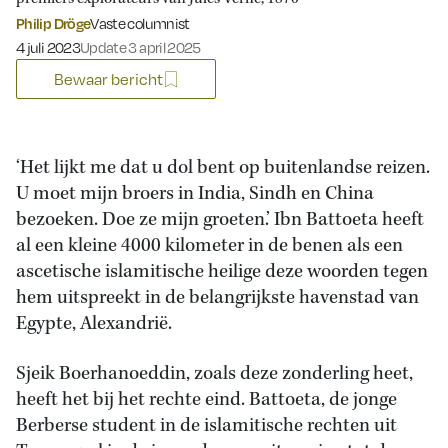
Philip Dröge
Vaste columnist
Gepubliceerd op:
4 juli 2023
Update 3 april 2025
Bewaar bericht
‘Het lijkt me dat u dol bent op buitenlandse reizen.
U moet mijn broers in India, Sindh en China
bezoeken. Doe ze mijn groeten.’ Ibn Battoeta heeft
al een kleine 4000 kilometer in de benen als een
ascetische islamitische heilige deze woorden tegen
hem uitspreekt in de belangrijkste havenstad van
Egypte, Alexandrië.
Sjeik Boerhanoeddin, zoals deze zonderling heet,
heeft het bij het rechte eind. Battoeta, de jonge
Berberse student in de islamitische rechten uit