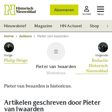
Abonneren
Account
Menu
Nieuwsbrief
Magazine
HN Actueel
Shop
Ge
Home
Auteurs
Pieter van Iwaarden
Vorige
Volgende
Philip Dröge
Redactie
Historisch
Pieter van Iwaarden
Nieuwsblad
Historicus
Pieter van Iwaarden is historicus.
Artikelen geschreven door Pieter
van Iwaarden
Zoek