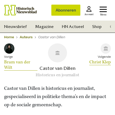
Abonneren
Account
Menu
Nieuwsbrief
Magazine
HN Actueel
Shop
Ge
Home
Auteurs
Castor van Dillen
Vorige
Volgende
Bram van der
Christ Klep
Wilt
Castor van Dillen
Historicus en journalist
Castor van Dillen is historicus en journalist,
gespecialiseerd in politieke thema’s en de impact
op de sociale gemeenschap.
Zoek