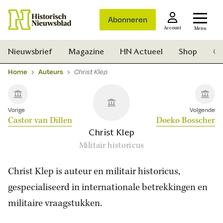
Abonneren
Account
Menu
Nieuwsbrief
Magazine
HN Actueel
Shop
Ge
Home
Auteurs
Christ Klep
Vorige
Volgende
Castor van Dillen
Doeko Bosscher
Christ Klep
Militair historicus
Christ Klep is auteur en militair historicus,
gespecialiseerd in internationale betrekkingen en
militaire vraagstukken.
Zoek