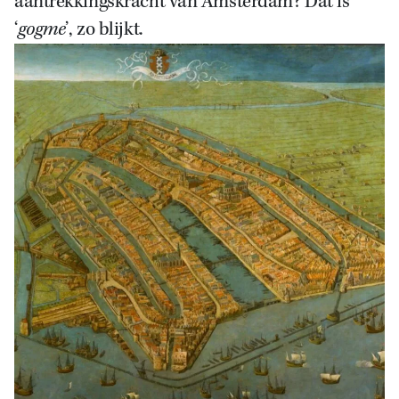
aantrekkingskracht van Amsterdam? Dat is
‘
gogme
’, zo blijkt.