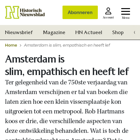
Abonneren
Account
Menu
Nieuwsbrief
Magazine
HN Actueel
Shop
Ge
Home
Amsterdam is slim, empathisch en heeft lef
Amsterdam is
slim, empathisch en heeft lef
Ter gelegenheid van de 750ste verjaardag van
Amsterdam verschijnen er tal van boeken die
laten zien hoe een klein vissersplaatsje kon
uitgroeien tot een metropool. Rob Hartmans
koos er drie, die verschillende aspecten van
deze ontwikkeling behandelen. Wat is toch de
Zoek