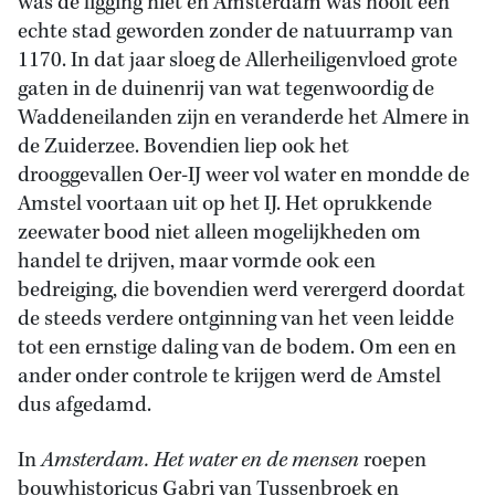
was de ligging niet en Amsterdam was nooit een
echte stad geworden zonder de natuurramp van
1170. In dat jaar sloeg de Allerheiligenvloed grote
gaten in de duinenrij van wat tegenwoordig de
Waddeneilanden zijn en veranderde het Almere in
de Zuiderzee. Bovendien liep ook het
drooggevallen Oer-IJ weer vol water en mondde de
Amstel voortaan uit op het IJ. Het oprukkende
zeewater bood niet alleen mogelijkheden om
handel te drijven, maar vormde ook een
bedreiging, die bovendien werd verergerd doordat
de steeds verdere ontginning van het veen leidde
tot een ernstige daling van de bodem. Om een en
ander onder controle te krijgen werd de Amstel
dus afgedamd.
In
Amsterdam. Het water en de mensen
roepen
bouwhistoricus Gabri van Tussenbroek en