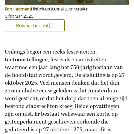
Rob Hartmans
Historicus, journalist en vertaler
Gepubliceerd op:
3 februari 2025
Bewaar bericht
Onlangs begon een reeks festiviteiten,
tentoonstellingen, festivals en activiteiten,
waarmee een jaar lang het 750-jarig bestaan van
de hoofdstad wordt gevierd. De afsluiting is op 27
oktober 2025. Veel mensen denken dat het dan
zevenenhalve eeuw geleden is dat Amsterdam
werd gesticht, of dat het dorp dat toen al enige tijd
bestond stadsrechten kreeg. Beide opvattingen
zijn onjuist. Er bestaat weliswaar een korte, op
geitenperkament geschreven oorkonde die
gedateerd is op 27 oktober 1275, maar dit is