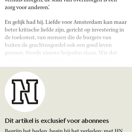
verhuis morgen, de stad van overmorgen is een
zorg voor anderen.’
En gelijk had hij. Liefde voor Amsterdam kan maar
beter kritische liefde zijn, gericht op investering in
de toekomst, van mensen die de burgers van
buiten de grachtengordel ook een goed leven
gunnen. Steeds nieuwe heipalen slaan. Wie dat
verzuimt, laat de stad wegzakken in het veen.
Dit artikel is exclusief voor abonnees
Begrijp het heden, begin bij het verleden: met HN