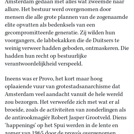
Amsterdam gedaan met alles wat zweemde naar
allure. Het bestuur werd overgenomen door
mensen die alle grote plannen van de zogenaamde
elite opvatten als bedenksels van een
gecompromitteerde generatie. Zij wilden hun
voorgangers, de labbekakken die de Duitsers te
weinig verweer hadden geboden, ontmaskeren. Die
hadden hun recht op bestuurlijke
verantwoordelijkheid verspeeld.
Ineens was er Provo, het kort maar hoog
oplaaiende vuur van grotestadsanarchisme dat
Amsterdam veel aandacht vanuit de hele wereld
zou bezorgen. Het verweefde zich met wat er al
broeide, zoals de activiteiten van zonderlingen als
de antirookmagiër Robert Jasper Grootveld. Diens
‘happenings’ op het Spui werden in de lente en
zomer van 1965 door de provo’s overgenomen.