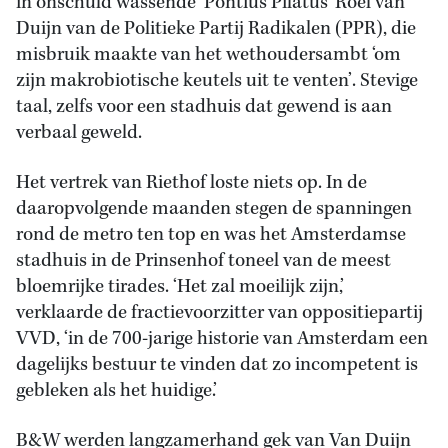
in onschuld wassende ‘Pontius Pilatus’ Roel van
Duijn van de Politieke Partij Radikalen (PPR), die
misbruik maakte van het wethoudersambt ‘om
zijn makrobiotische keutels uit te venten’. Stevige
taal, zelfs voor een stadhuis dat gewend is aan
verbaal geweld.
Het vertrek van Riethof loste niets op. In de
daaropvolgende maanden stegen de spanningen
rond de metro ten top en was het Amsterdamse
stadhuis in de Prinsenhof toneel van de meest
bloemrijke tirades. ‘Het zal moeilijk zijn,’
verklaarde de fractievoorzitter van oppositiepartij
VVD, ‘in de 700-jarige historie van Amsterdam een
dagelijks bestuur te vinden dat zo incompetent is
gebleken als het huidige.’
B&W werden langzamerhand gek van Van Duijn