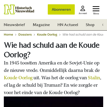
Abonneren
Account
Menu
Nieuwsbrief
Magazine
HN Actueel
Shop
Ge
Home
Dossiers
Koude Oorlog
Wie had schuld aan de Koude
Wie had schuld aan de Koude
Oorlog?
In 1945 toostten Amerika en de Sovjet-Unie op
de nieuwe vrede. Onmiddellijk daarna brak de
Koude Oorlog
uit. Was het
de oorlog van
Stalin
,
of lag de schuld bij Truman?
En wie zorgde er
voor het einde van de Koude Oorlog?
Zoek