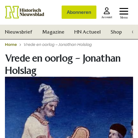
Abonneren
Account
Menu
Nieuwsbrief
Magazine
HN Actueel
Shop
Ge
Home
Vrede en oorlog – Jonathan Holslag
Vrede en oorlog – Jonathan
Holslag
Zoek