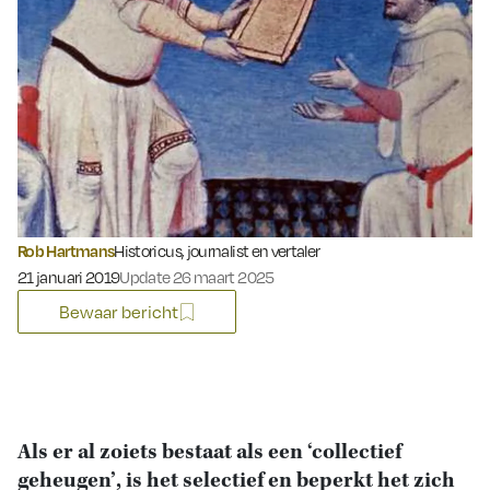
Rob Hartmans
Historicus, journalist en vertaler
Gepubliceerd op:
21 januari 2019
Update 26 maart 2025
Bewaar bericht
Als er al zoiets bestaat als een ‘collectief
geheugen’, is het selectief en beperkt het zich