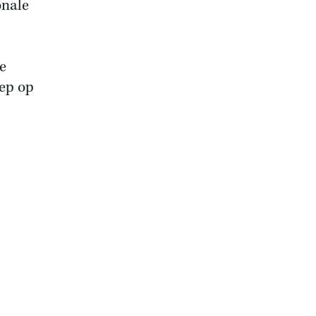
onale
e
eep op