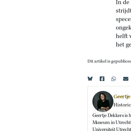
In de
strij
spece
ongek
helft
het g
Dit artikel is gepublice
Geertje
Historic
Geertje Dekkers is h
Museum in Utrecht e
Universiteit Utrecht