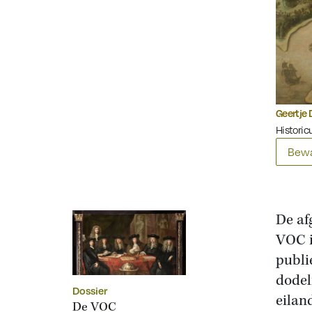
Geertje 
Historicu
Bewa
De af
VOC i
publi
dodel
Dossier
eilan
De VOC