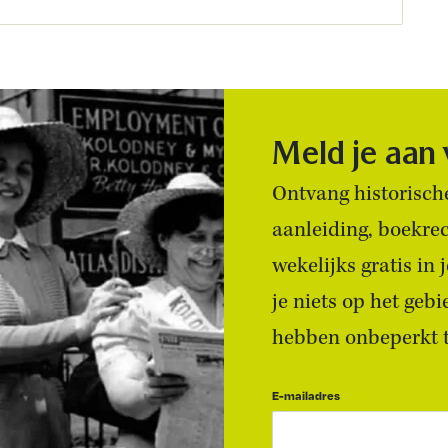
Meld je aan
Ontvang historische
aanleiding, boekre
wekelijks gratis in
je niets op het geb
hebben onbeperkt to
E-mailadres