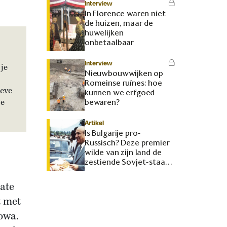
Interview
In Florence waren niet
de huizen, maar de
huwelijken
onbetaalbaar
Interview
je
Nieuwbouwwijken op
Romeinse ruïnes: hoe
ieve
kunnen we erfgoed
je
bewaren?
Artikel
Is Bulgarije pro-
Russisch? Deze premier
wilde van zijn land de
zestiende Sovjet-staat
maken
nate
t met
owa.