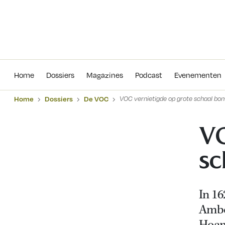
Home
Dossiers
Magazines
Podcas
Home
Dossiers
Magazines
Podcast
Evenementen
Home
Dossiers
De VOC
VOC vernietigde op grote schaal bo
VO
sc
In 1
Ambo