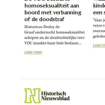
homoseksualiteit aan
kind
boord met verbanning
een 
of de doodstraf
‘Vaar 
verre 
Historicus Desley de
overzee
Graaf onderzocht homoseksualiteit op VOC-
gelede
schepen en de strafrechtelijke vervolging daar
gemaak
VOC maakte haar hele bestaan
Lees m
TikTok
een probleem van de “afwijkende”
Lees meer
leiden
seksuele identiteit van sommige
klinke
van haar werklui.’ Dit artikel krijg
popula
je van ons cadeau Wil je ook
zoekte
toegang tot HN Actueel? Hiermee
overspo
lees je dagelijks
geschiedenisverhalen met een
actuele aanleiding op onze
website en ontvang je exclusieve
nieuwsbrieven. Sluit hier een
abonnement af...