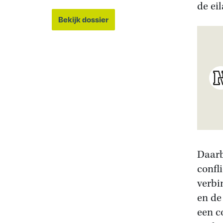
de ei
Bekijk dossier
Daarb
confl
verbi
en de
een c