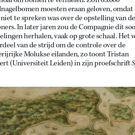
oal om bomen te vernielen. Zo’n 65.000
dnagelbomen moesten eraan geloven, omdat
niet te spreken was over de opstelling van d
ers. In later jaren zou de Compagnie dit soo
elingen herhalen, vaak op grote schaal. Het 
deel van de strijd om de controle over de
rijrijke Molukse eilanden, zo toont Tristan
rt (Universiteit Leiden) in zijn proefschrift
S