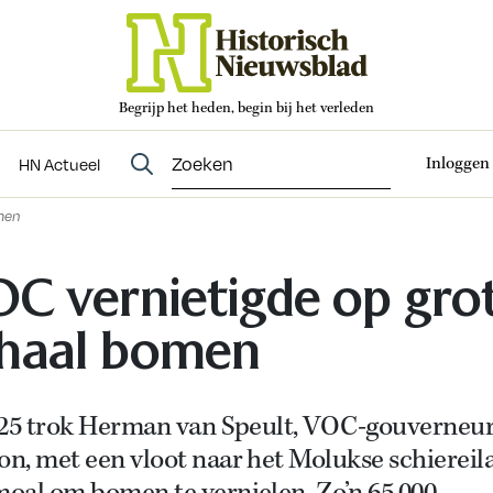
Begrijp het heden, begin bij het verleden
Abonneren
t
Evenementen
HN Actueel
Inloggen
HN Actueel
men
C vernietigde op gro
haal bomen
625 trok Herman van Speult, VOC-gouverneur
n, met een vloot naar het Molukse schiereil