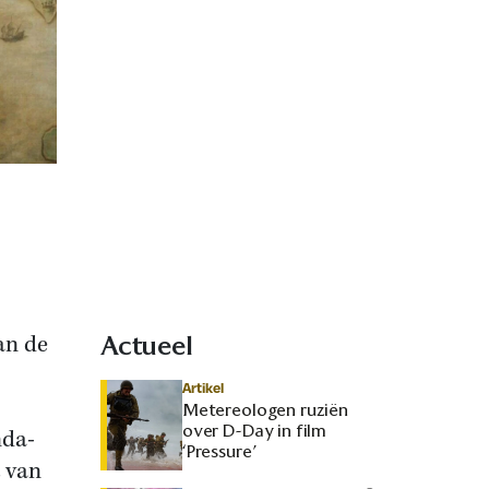
an de
Actueel
Artikel
Metereologen ruziën
over D-Day in film
nda-
‘Pressure’
t van