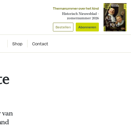
Themanummer over het kind
Historisch Nieuwsblad -
zomernummer 2026
Bestellen
Abonneren
Shop
Contact
te
 van
and