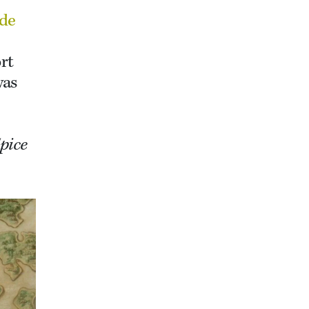
de
e
rt
was
pice