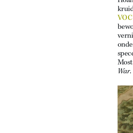
Hoam
krui
VOC
bewon
verni
onder
spece
Moste
War
.