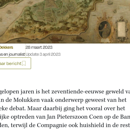
Gepubliceerd op:
Dekkers
28 maart 2023
s en journalist
Update 3 april 2023
ar bericht
gelopen jaren is het zeventiende-eeuwse geweld v
n de Molukken vaak onderwerp geweest van het
eke debat. Maar daarbij ging het vooral over het
ijke optreden van Jan Pieterszoon Coen op de Ba
den, terwijl de Compagnie ook huishield in de res