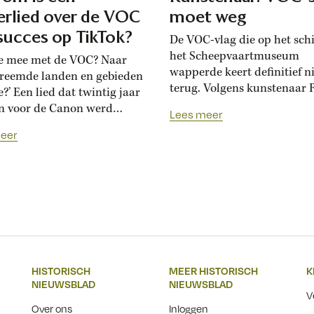
erlied over de VOC
moet weg
succes op TikTok?
De VOC-vlag die op het schi
het Scheepvaartmuseum
je mee met de VOC? Naar
wapperde keert definitief n
vreemde landen en gebieden
terug. Volgens kunstenaar 
?’ Een lied dat twintig jaar
Balai gaat dat niet ver geno
n voor de Canon werd
van. ‘De
Lees meer
t over de VOC, is op
eer
 een eigen leven gaan
. Waarom is het vrolijk
nde lied plotseling zo
ir? Wie op TikTok de
rm ‘VOC’ intikt, wordt
eld door filmpjes...
HISTORISCH
MEER HISTORISCH
K
NIEUWSBLAD
NIEUWSBLAD
V
Over ons
Inloggen