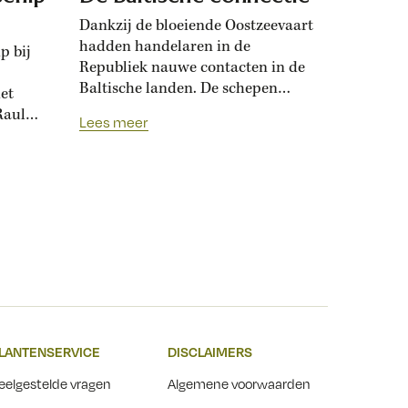
Dankzij de bloeiende Oostzeevaart
hadden handelaren in de
p bij
Republiek nauwe contacten in de
Baltische landen. De schepen
iet
brachten niet alleen graan en
Raul
Lees meer
hout, maar ook mensen naar de
eg.
Lage Landen: zeelui, maar ook
rijke handelslieden die hier
trouwden en kinderen kregen.
LANTENSERVICE
DISCLAIMERS
eelgestelde vragen
Algemene voorwaarden