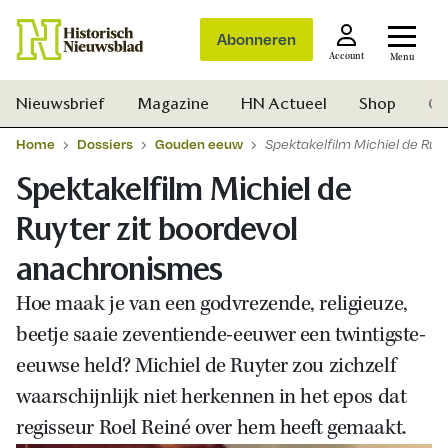
Abonneren
Account
Menu
Nieuwsbrief
Magazine
HN Actueel
Shop
Ge
Home
Dossiers
Gouden eeuw
Spektakelfilm Michiel de Ruy
Spektakelfilm Michiel de
Ruyter zit boordevol
anachronismes
Hoe maak je van een godvrezende, religieuze,
beetje saaie zeventiende-eeuwer een twintigste-
eeuwse held? Michiel de Ruyter zou zichzelf
waarschijnlijk niet herkennen in het epos dat
regisseur Roel Reiné over hem heeft gemaakt.
Zoek