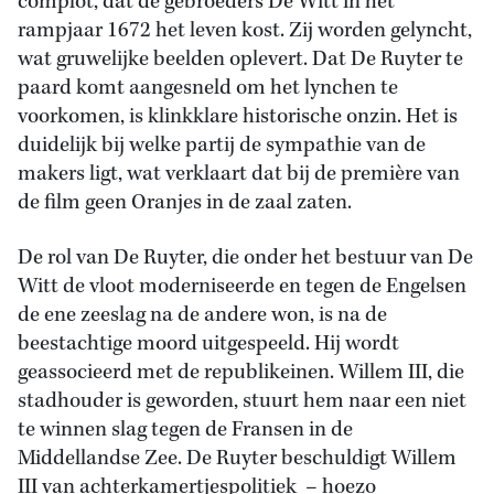
complot, dat de gebroeders De Witt in het
rampjaar 1672 het leven kost. Zij worden gelyncht,
wat gruwelijke beelden oplevert. Dat De Ruyter te
paard komt aangesneld om het lynchen te
voorkomen, is klinkklare historische onzin. Het is
duidelijk bij welke partij de sympathie van de
makers ligt, wat verklaart dat bij de première van
de film geen Oranjes in de zaal zaten.
De rol van De Ruyter, die onder het bestuur van De
Witt de vloot moderniseerde en tegen de Engelsen
de ene zeeslag na de andere won, is na de
beestachtige moord uitgespeeld. Hij wordt
geassocieerd met de republikeinen. Willem III, die
stadhouder is geworden, stuurt hem naar een niet
te winnen slag tegen de Fransen in de
Middellandse Zee. De Ruyter beschuldigt Willem
III van achterkamertjespolitiek – hoezo