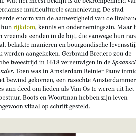
. Wat het meest beklijft is de bekrompenheid va
rdamse multiculturele samenleving. De stad
teerde enorm van de aanwezigheid van de Braban
n hun
rijkdom
, kennis en ondernemingszin. Maar 
n vreemde eenden in de bijt, die vanwege hun rar
al, bekakte manieren en bourgondische levensstij
k werden aangekeken. Gerbrand Bredero zou de
obe tweestrijd in 1618 vereeuwigen in de
Spaansc
ander
. Toen was in Amsterdam Reinier Pauw inmi
et bewind gekomen, een rasechte Amsterdammer
les aan deed om lieden als Van Os te weren uit het
bestuur. Boots en Woortman hebben zijn leven
ngewoon vitaal op schrift gesteld.