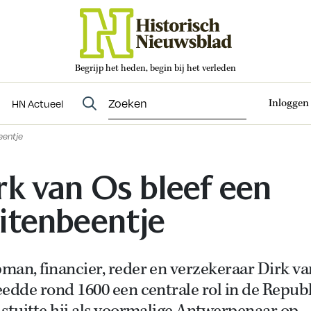
Begrijp het heden, begin bij het verleden
Abonneren
t
Evenementen
HN Actueel
Inloggen
HN Actueel
eentje
rk van Os bleef een
itenbeentje
man, financier, reder en verzekeraar Dirk va
edde rond 1600 een centrale rol in de Republ