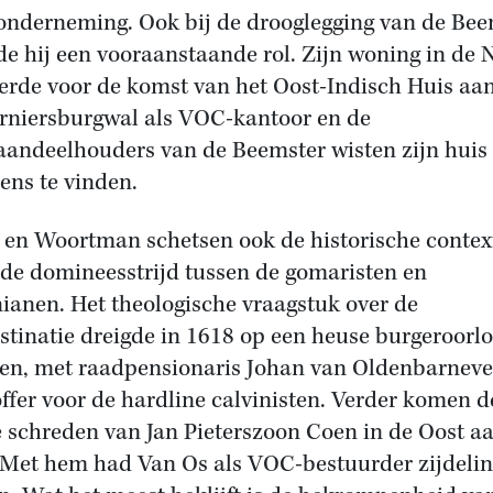
onderneming. Ook bij de drooglegging van de Bee
de hij een vooraanstaande rol. Zijn woning in de 
erde voor de komst van het Oost-Indisch Huis aa
rniersburgwal als VOC-kantoor en de
aandeelhouders van de Beemster wisten zijn huis
ens te vinden.
 en Woortman schetsen ook de historische contex
 de domineesstrijd tussen de gomaristen en
ianen. Het theologische vraagstuk over de
stinatie dreigde in 1618 op een heuse burgeroorlo
pen, met raadpensionaris Johan van Oldenbarnevel
ffer voor de hardline calvinisten. Verder komen d
e schreden van Jan Pieterszoon Coen in de Oost a
 Met hem had Van Os als VOC-bestuurder zijdelin