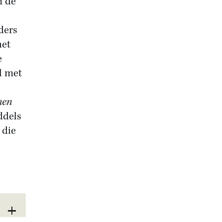
n de
ders
het
e
l met
hen
ddels
 die