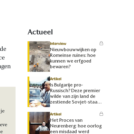
Actueel
Interview
 de
Nieuwbouwwijken op
Romeinse ruïnes: hoe
ce
kunnen we erfgoed
ngen
bewaren?
Artikel
Is Bulgarije pro-
Russisch? Deze premier
wilde van zijn land de
zestiende Sovjet-staat
maken
je
Artikel
Het Proces van
ieve
Neurenberg: hoe oorlog
je
een misdaad werd