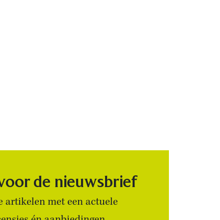
 voor de nieuwsbrief
 artikelen met een actuele
censies én aanbiedingen