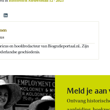
erd in
Historisch Nieuwsblad 12 - 2023
lmen
cus
oricus en hoofdredacteur van Biografieportaal.nl.. Zijn
ederlandse geschiedenis.
Meld je aan
Ontvang historische
aanleiding, boekre