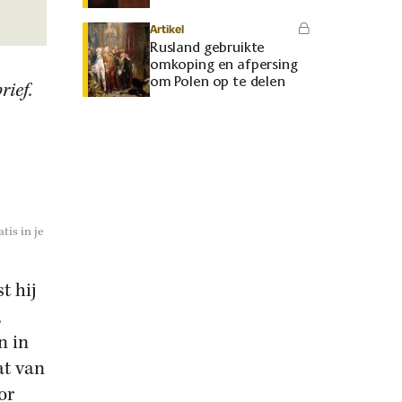
Artikel
Rusland gebruikte
omkoping en afpersing
om Polen op te delen
rief.
tis in je
t hij
,
n in
at van
or