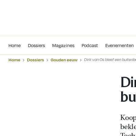
Home
Dossiers
Magazines
Podcas
Home
Dossiers
Magazines
Podcast
Evenementen
Home
Dossiers
Gouden eeuw
Dirk van Os bleef een buitenb
Di
bu
Koop
bekle