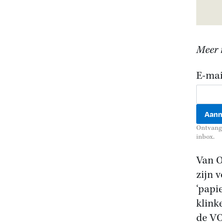
Meer r
E-mai
Ontvang 
inbox.
Van O
zijn 
‘papi
klink
de VO