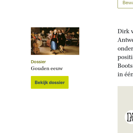
Bewa
Dirk 
Antwe
onder
posit
Dossier
Boots
Gouden eeuw
in éé
Bekijk dossier