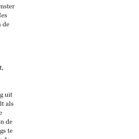
mster
Nes
n de
t,
g uit
t als
e
an de
gs te