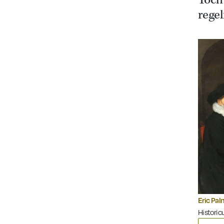
Toch 
regel
Eric Pa
Historic