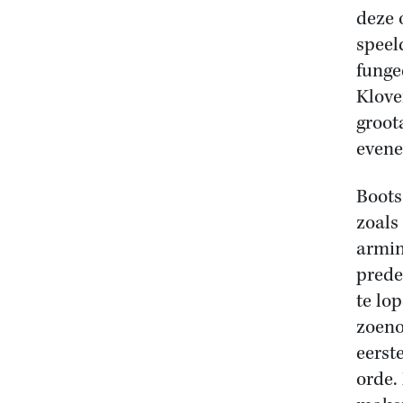
deze 
speel
funge
Klove
groot
evene
Boots
zoals
armin
prede
te lo
zoeno
eerst
orde.