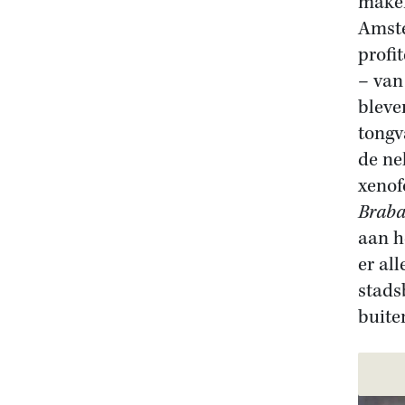
maken
Amste
profi
– va
bleve
tongv
de ne
xenof
Brab
aan h
er al
stads
buite