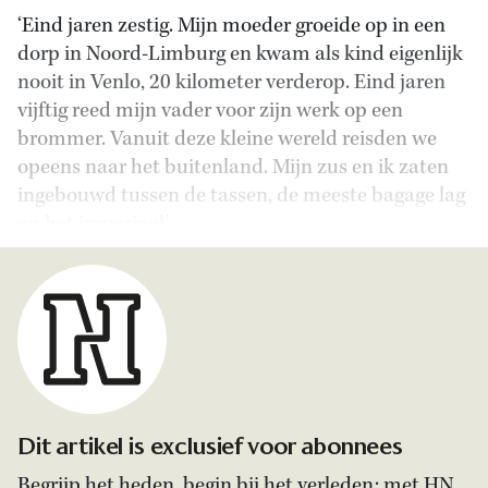
‘Eind jaren zestig. Mijn moeder groeide op in een
dorp in Noord-Limburg en kwam als kind eigenlijk
nooit in Venlo, 20 kilometer verderop. Eind jaren
vijftig reed mijn vader voor zijn werk op een
brommer. Vanuit deze kleine wereld reisden we
opeens naar het buitenland.
Mijn zus en ik zaten
ingebouwd tussen de tassen, de meeste bagage lag
op het imperiaal.’
Dit artikel is exclusief voor abonnees
Begrijp het heden, begin bij het verleden: met HN