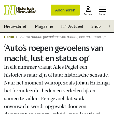
Abonneren
Account
Menu
Nieuwsbrief
Magazine
HN Actueel
Shop
Ge
Home
‘Auto’s roepen gevoelens van macht, lust en status op’
‘Auto’s roepen gevoelens van
macht, lust en status op’
In elk nummer vraagt Alies Pegtel een
historicus naar zijn of haar historische sensatie.
Naar het moment waarop, zoals Johan Huizinga
het formuleerde, heden en verleden lijken
samen te vallen. Een gevoel dat vaak
onverwacht wordt opgewekt door een
Zoek