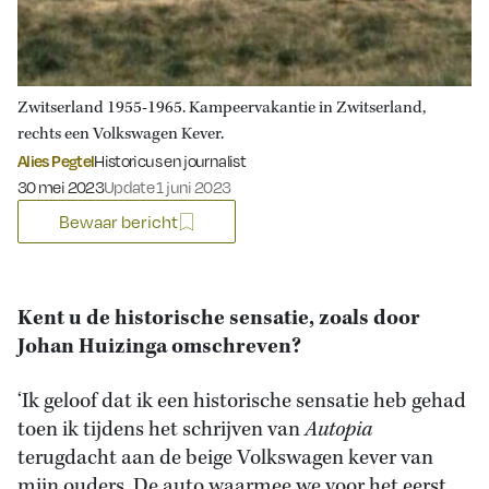
Zwitserland 1955-1965. Kampeervakantie in Zwitserland,
rechts een Volkswagen Kever.
Alies Pegtel
Historicus en journalist
Gepubliceerd op:
30 mei 2023
Update 1 juni 2023
Bewaar bericht
Kent u de historische sensatie, zoals door
Johan Huizinga omschreven?
‘Ik geloof dat ik een historische sensatie heb gehad
toen ik tijdens het schrijven van
Autopia
terugdacht aan de beige Volkswagen kever van
mijn ouders. De auto waarmee we voor het eerst