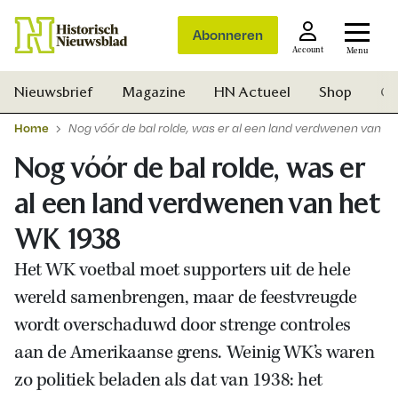
Abonneren
Account
Menu
Nieuwsbrief
Magazine
HN Actueel
Shop
Ge
Home
Nog vóór de bal rolde, was er al een land verdwenen van h
Nog vóór de bal rolde, was er
al een land verdwenen van het
WK 1938
Het WK voetbal moet supporters uit de hele
wereld samenbrengen, maar de feestvreugde
wordt overschaduwd door strenge controles
aan de Amerikaanse grens.
Weinig WK’s waren
zo politiek beladen als dat van 1938: het
Zoek