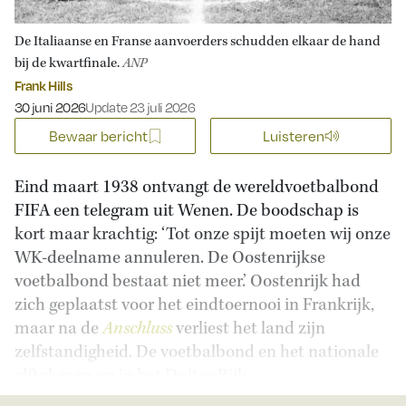
De Italiaanse en Franse aanvoerders schudden elkaar de hand
bij de kwartfinale.
ANP
Frank Hills
Gepubliceerd op:
30 juni 2026
Update 23 juli 2026
Bewaar bericht
Luisteren
Eind maart 1938 ontvangt de wereldvoetbalbond
FIFA een telegram uit Wenen. De boodschap is
kort maar krachtig: ‘Tot onze spijt moeten wij onze
WK-deelname annuleren. De Oostenrijkse
voetbalbond bestaat niet meer.’ Oostenrijk had
zich geplaatst voor het eindtoernooi in Frankrijk,
maar na de
Anschluss
verliest het land zijn
zelfstandigheid. De voetbalbond en het nationale
elftal gaan op in het Duitse Rijk.