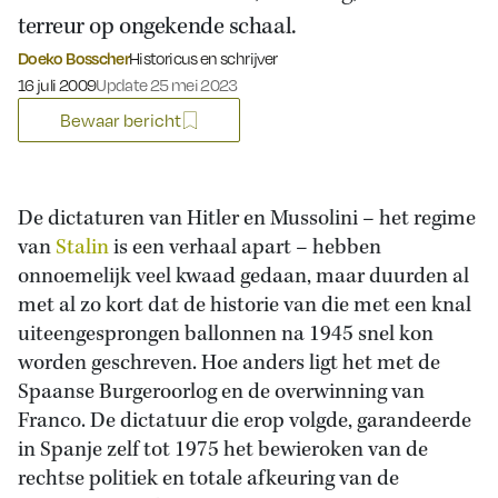
terreur op ongekende schaal.
Doeko Bosscher
Historicus en schrijver
Gepubliceerd op:
16 juli 2009
Update 25 mei 2023
Bewaar bericht
De dictaturen van Hitler en Mussolini – het regime
van
Stalin
is een verhaal apart – hebben
onnoemelijk veel kwaad gedaan, maar duurden al
met al zo kort dat de historie van die met een knal
uiteengesprongen ballonnen na 1945 snel kon
worden geschreven. Hoe anders ligt het met de
Spaanse Burgeroorlog en de overwinning van
Franco. De dictatuur die erop volgde, garandeerde
in Spanje zelf tot 1975 het bewieroken van de
rechtse politiek en totale afkeuring van de