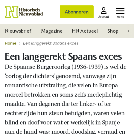
Abonneren
Account
Menu
Nieuwsbrief
Magazine
HN Actueel
Shop
Ge
Home
Een langgerekt Spaans exces
Een langgerekt Spaans exces
De Spaanse Burgeroorlog (1936-1939) is wel de
‘oorlog der dichters’ genoemd, vanwege zijn
romantische uitstraling, die velen in Europa
moreel betrokken en soms zelfs medeplichtig
maakte. Van degenen die ter linker- of ter
rechterzijde hun steun betuigden, waren velen
blind en doof voor wat er werkelijk in Spanje
Zoek
aan de hand was: moord, doodslag, verraad en