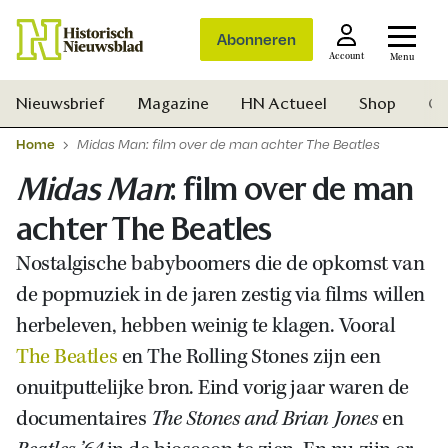
Abonneren
Account
Menu
Nieuwsbrief
Magazine
HN Actueel
Shop
Ge
Home
Midas Man: film over de man achter The Beatles
Midas Man
: film over de man
achter The Beatles
Nostalgische babyboomers die de opkomst van
de popmuziek in de jaren zestig via films willen
herbeleven, hebben weinig te klagen. Vooral
The Beatles
en The Rolling Stones zijn een
onuitputtelijke bron. Eind vorig jaar waren de
documentaires
The Stones and Brian Jones
en
Zoek