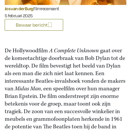
Jos van der Burg
Filmrecensent
Gepubliceerd op:
5 februari 2025
Bewaar bericht
De Hollywoodfilm
A Complete Unknown
gaat over
de komeetachtige doorbraak van Bob Dylan tot de
wereldtop. De film bevestigt het beeld van Dylan
als een man die zich niet laat kennen. Een
interessante Beatles-invalshoek vonden de makers
van
Midas Man
, een speelfilm over hun manager
Brian Epstein. De film onderstreept zijn enorme
betekenis voor de groep, maar toont ook zijn
tragiek. De zoon van een succesvolle winkelier in
meubels en grammofoonplaten herkende in 1961
de potentie van The Beatles toen hij de band in