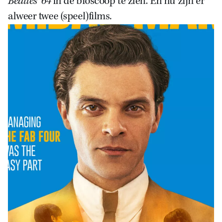
Beatles ’64
in de bioscoop te zien. En nu zijn er
alweer twee (speel)films.