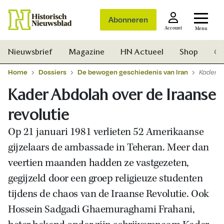
Abonneren
Account
Menu
Nieuwsbrief
Magazine
HN Actueel
Shop
Ge
Home
Dossiers
De bewogen geschiedenis van Iran
Kader A
Kader Abdolah over de Iraanse
revolutie
Op 21 januari 1981 verlieten 52 Amerikaanse
gijzelaars de ambassade in Teheran. Meer dan
veertien maanden hadden ze vastgezeten,
gegijzeld door een groep religieuze studenten
tijdens de chaos van de Iraanse Revolutie. Ook
Hossein Sadgadi Ghaemuraghami Frahani,
Zoek