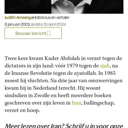
Judith Amsenga
Historicus en vertaler
Gepubliceerd op:
8 januari 2001
Update 15 april 2024
Bewaar bericht
Twee keer kwam Kader Abdolah in verzet tegen de
dictators in zijn land: vóór 1979 tegen de
sjah
, na
de Iraanse Revolutie tegen de ayatollah. In 1985
moest hij vluchten. Na drie jaar van omzwervingen
kwam hij in Nederland terecht. Hij woont
sindsdien in Zwolle en heeft meerdere boeken
geschreven over zijn leven in
Iran
, ballingschap,
verzet en hoop.
Meer lezen over Iran? Schrijf u in voor onze