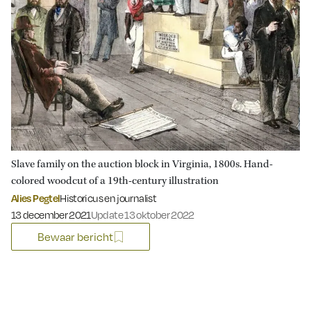
Slave family on the auction block in Virginia, 1800s. Hand-
colored woodcut of a 19th-century illustration
Alies Pegtel
Historicus en journalist
Gepubliceerd op:
13 december 2021
Update 13 oktober 2022
Bewaar bericht