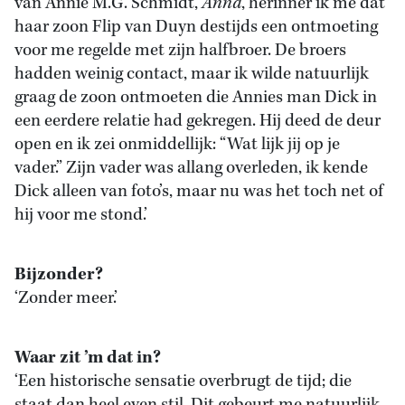
van Annie M.G. Schmidt,
Anna
, herinner ik me dat
haar zoon Flip van Duyn destijds een ontmoeting
voor me regelde met zijn halfbroer. De broers
hadden weinig contact, maar ik wilde natuurlijk
graag de zoon ontmoeten die Annies man Dick in
een eerdere relatie had gekregen. Hij deed de deur
open en ik zei onmiddellijk: “Wat lijk jij op je
vader.” Zijn vader was allang overleden, ik kende
Dick alleen van foto’s, maar nu was het toch net of
hij voor me stond.’
Bijzonder?
‘Zonder meer.’
Waar zit ’m dat in?
‘Een historische sensatie overbrugt de tijd; die