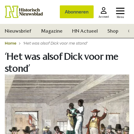
Abonneren
Account
Menu
Nieuwsbrief
Magazine
HN Actueel
Shop
Ge
Home
‘Het was alsof Dick voor me stond’
‘Het was alsof Dick voor me
stond’
Zoek