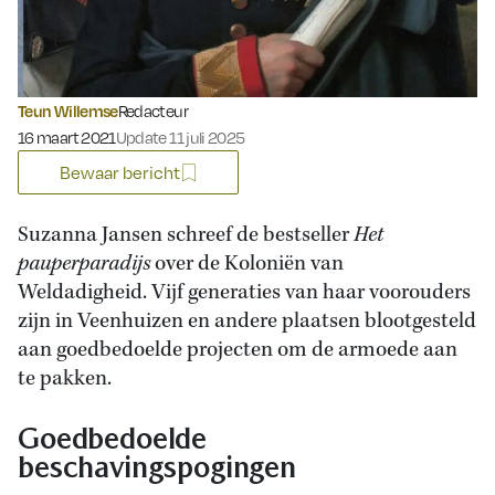
Teun Willemse
Redacteur
Gepubliceerd op:
16 maart 2021
Update 11 juli 2025
Bewaar bericht
Suzanna Jansen schreef de bestseller
Het
pauperparadijs
over de Koloniën van
Weldadigheid. Vijf generaties van haar voorouders
zijn in Veenhuizen en andere plaatsen blootgesteld
aan goedbedoelde projecten om de armoede aan
te pakken.
Goedbedoelde
beschavingspogingen