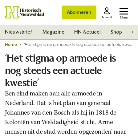
Abonneren
Account
Menu
Nieuwsbrief
Magazine
HN Actueel
Shop
Ge
Home
‘Het stigma op armoede is nog steeds een actuele kwestie
‘Het stigma op armoede is
nog steeds een actuele
kwestie’
Een eind maken aan alle armoede in
Nederland. Dat is het plan van generaal
Johannes van den Bosch als hij in 1818 de
Koloniën van Weldadigheid sticht. Arme
mensen uit de stad worden ‘opgezonden’ naar
Zoek