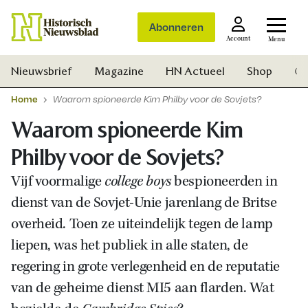
Abonneren
Account
Menu
Nieuwsbrief
Magazine
HN Actueel
Shop
Ge
Home
Waarom spioneerde Kim Philby voor de Sovjets?
Waarom spioneerde Kim
Philby voor de Sovjets?
Vijf voormalige
college boys
bespioneerden in
dienst van de Sovjet-Unie jarenlang de Britse
overheid. Toen ze uiteindelijk tegen de lamp
liepen, was het publiek in alle staten, de
regering in grote verlegenheid en de reputatie
van de geheime dienst MI5 aan flarden. Wat
Zoek