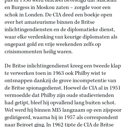
pas in 1956 werd officieel bevestigd dat Maclean
en Burgess in Moskou zaten – zorgde voor een
schok in Londen. De CIA deed een boekje open
over het amateurisme binnen de Britse
inlichtingendiensten en de diplomatieke dienst,
waar elke verdenking van keurige diplomaten als
ongepast gold en vrije weekenden zelfs op
crisismomenten heilig waren.
De Britse inlichtingendienst kreeg een tweede klap
te verwerken toen in 1963 ook Philby wist te
ontsnappen dankzij de grove incompetentie van
de Britse spionagedienst. Hoewel de CIA al in 1951
vermoedde dat Philby zijn oude studievrienden
had getipt, bleef hij opvallend lang buiten schot.
Wel werd hij binnen MI5 langzaam op een zijspoor
gedirigeerd, waarna hij in 1957 als correspondent
naar Beiroet ging. In 1962 tipte de CIA de Britse