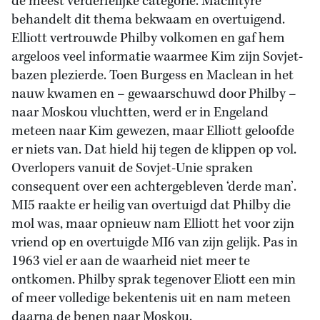
de meest verderfelijke categorie. Macintyre
behandelt dit thema bekwaam en overtuigend.
Elliott vertrouwde Philby volkomen en gaf hem
argeloos veel informatie waarmee Kim zijn Sovjet-
bazen plezierde. Toen Burgess en Maclean in het
nauw kwamen en – gewaarschuwd door Philby –
naar Moskou vluchtten, werd er in Engeland
meteen naar Kim gewezen, maar Elliott geloofde
er niets van. Dat hield hij tegen de klippen op vol.
Overlopers vanuit de Sovjet-Unie spraken
consequent over een achtergebleven ‘derde man’.
MI5 raakte er heilig van overtuigd dat Philby die
mol was, maar opnieuw nam Elliott het voor zijn
vriend op en overtuigde MI6 van zijn gelijk. Pas in
1963 viel er aan de waarheid niet meer te
ontkomen. Philby sprak tegenover Eliott een min
of meer volledige bekentenis uit en nam meteen
daarna de benen naar Moskou.