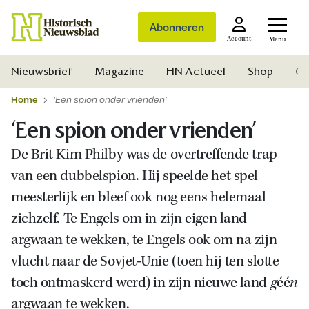
Abonneren
Account
Menu
Nieuwsbrief
Magazine
HN Actueel
Shop
Ge
Home
‘Een spion onder vrienden’
‘Een spion onder vrienden’
De Brit Kim Philby was de overtreffende trap
van een dubbelspion. Hij speelde het spel
meesterlijk en bleef ook nog eens helemaal
zichzelf. Te Engels om in zijn eigen land
argwaan te wekken, te Engels ook om na zijn
vlucht naar de Sovjet-Unie (toen hij ten slotte
toch ontmaskerd werd) in zijn nieuwe land
g
éé
n
Zoek
argwaan te wekken.