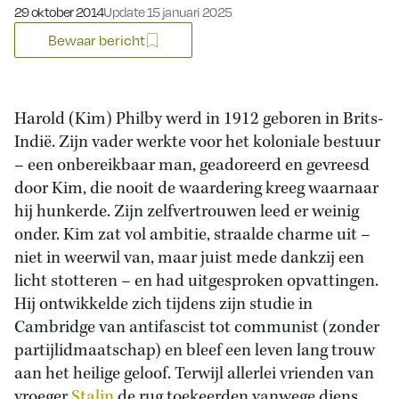
Gepubliceerd op:
29 oktober 2014
Update 15 januari 2025
Bewaar bericht
Harold (Kim) Philby werd in 1912 geboren in Brits-
Indië. Zijn vader werkte voor het koloniale bestuur
– een onbereikbaar man, geadoreerd en gevreesd
door Kim, die nooit de waardering kreeg waarnaar
hij hunkerde. Zijn zelfvertrouwen leed er weinig
onder. Kim zat vol ambitie, straalde charme uit –
niet in weerwil van, maar juist mede dankzij een
licht stotteren – en had uitgesproken opvattingen.
Hij ontwikkelde zich tijdens zijn studie in
Cambridge van antifascist tot communist (zonder
partijlidmaatschap) en bleef een leven lang trouw
aan het heilige geloof. Terwijl allerlei vrienden van
vroeger
Stalin
de rug toekeerden vanwege diens