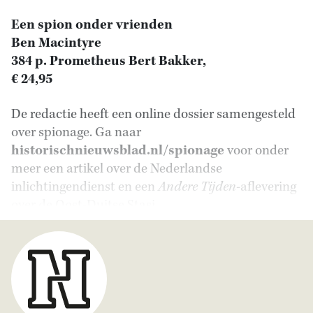
Een spion onder vrienden
Ben Macintyre
384 p. Prometheus Bert Bakker,
€ 24,95
De redactie heeft een online dossier samengesteld
over spionage. Ga naar
historischnieuwsblad.nl/spionage
voor onder
meer een artikel over de Nederlandse
inlichtingendienst en een
Andere Tijden
-aflevering
over de Oost-Duitse Stasi.