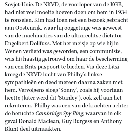
Sovjet-Unie. De NKVD, de voorloper van de KGB,
had niet veel moeite hoeven doen om hem in 1934
te ronselen. Kim had toen net een bezoek gebracht
aan Oostenrijk, waar hij ooggetuige was geweest
van de machinaties van de ultrarechtse dictator
Engelbert Dollfuss. Met het meisje op wie hij in
Wenen verliefd was geworden, een communiste,
was hij haastig getrouwd om haar de bescherming
van een Brits paspoort te bieden. Via deze Litzi
kreeg de NKVD lucht van Philby’s linkse
sympathieën en deed meteen daarna zaken met
hem. Vervolgens sloeg ‘Sonny’, zoals hij voortaan
heette (later werd dit ‘Stanley’), ook zelf aan het
rekruteren. Philby was een van de krachten achter
de beruchte
Cambridge Spy Ring
, waarvan in elk
geval Donald Maclean, Guy Burgess en Anthony
Blunt deel uitmaakten.