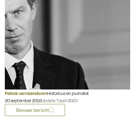
Patrick van IJzendoorn
Historicus en journalist
Gepubliceerd op:
20 september 2016
Update 7 april 2020
Bewaar bericht