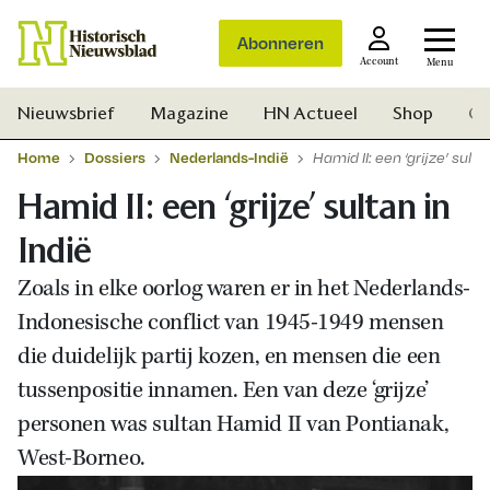
Abonneren
Account
Menu
Nieuwsbrief
Magazine
HN Actueel
Shop
Ge
Home
Dossiers
Nederlands-Indië
Hamid II: een ‘grijze’ sulta
Hamid II: een ‘grijze’ sultan in
Indië
Zoals in elke oorlog waren er in het Nederlands-
Indonesische conflict van 1945-1949 mensen
die duidelijk partij kozen, en mensen die een
tussenpositie innamen. Een van deze ‘grijze’
personen was sultan Hamid II van Pontianak,
West-Borneo.
Zoek