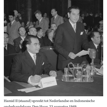
Hamid II (staand) spreekt tot Nederlandse en Indonesische
onderhandelaars. Den Haag, 23 augustus 1949.