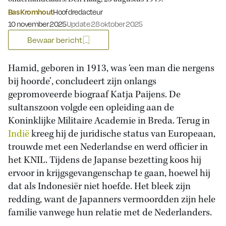
Bas Kromhout
Hoofdredacteur
Gepubliceerd op:
10 november 2025
Update 28 oktober 2025
Bewaar bericht
Hamid, geboren in 1913, was ‘een man die nergens
bij hoorde’, concludeert zijn onlangs
gepromoveerde biograaf Katja Paijens. De
sultanszoon volgde een opleiding aan de
Koninklijke Militaire Academie in Breda. Terug in
Indië
kreeg hij de juridische status van Europeaan,
trouwde met een Nederlandse en werd officier in
het KNIL. Tijdens de Japanse bezetting koos hij
ervoor in krijgsgevangenschap te gaan, hoewel hij
dat als Indonesiër niet hoefde. Het bleek zijn
redding, want de Japanners vermoordden zijn hele
familie vanwege hun relatie met de Nederlanders.