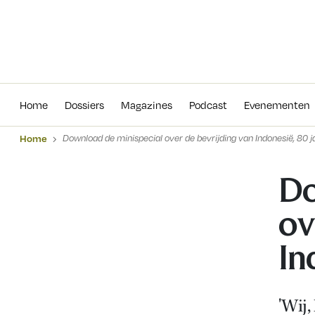
Home
Dossiers
Magazines
Podcas
Home
Dossiers
Magazines
Podcast
Evenementen
Home
Download de minispecial over de bevrijding van Indonesië, 80 j
Do
ov
In
'Wij,