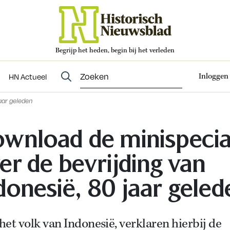
Begrijp het heden, begin bij het verleden
Abonneren
t
Evenementen
HN Actueel
Inloggen
HN Actueel
aar geleden
wnload de minispecia
er de bevrijding van
donesië, 80 jaar geled
 het volk van Indonesië, verklaren hierbij de