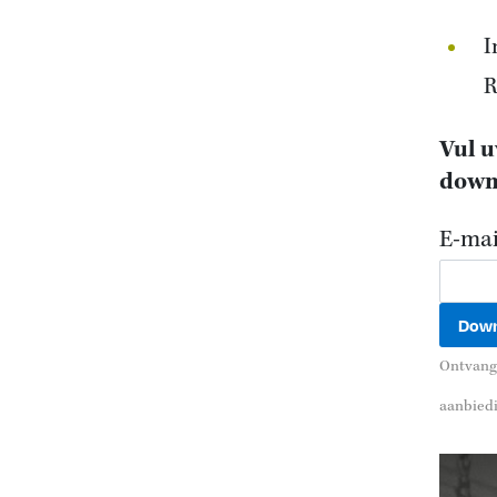
I
R
Vul u
down
E-mai
Ontvang 
aanbied