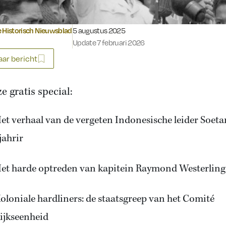
Gepubliceerd op:
 Historisch Nieuwsblad
5 augustus 2025
Update 7 februari 2026
ar bericht
e gratis special:
et verhaal van de vergeten Indonesische leider Soeta
jahrir
et harde optreden van kapitein Raymond Westerling
oloniale hardliners: de staatsgreep van het Comité
ijkseenheid