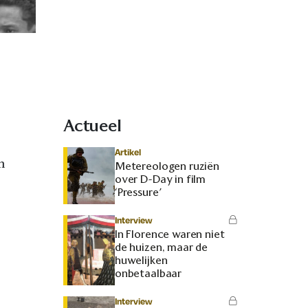
Actueel
Artikel
n
Metereologen ruziën
over D-Day in film
‘Pressure’
Interview
In Florence waren niet
de huizen, maar de
huwelijken
onbetaalbaar
Interview