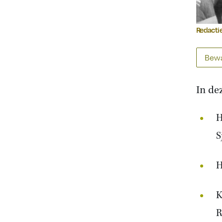
Redactie
Bewa
In dez
H
S
H
K
R