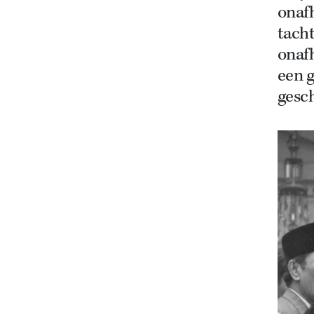
onafh
tacht
onafh
een g
gesch