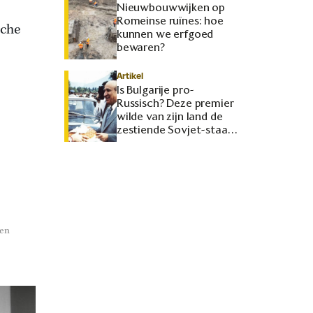
Nieuwbouwwijken op
Romeinse ruïnes: hoe
sche
kunnen we erfgoed
bewaren?
Artikel
Is Bulgarije pro-
Russisch? Deze premier
wilde van zijn land de
zestiende Sovjet-staat
maken
 en