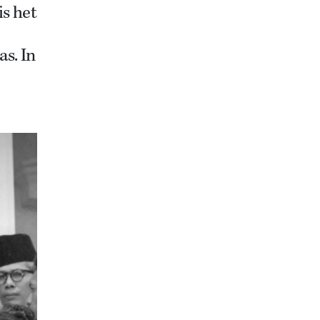
is het
s. In