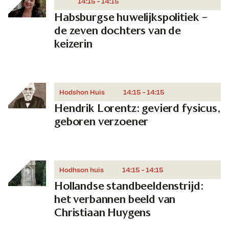
14:15 - 14:15
Habsburgse huwelijkspolitiek –
de zeven dochters van de
keizerin
Hodshon Huis
14:15 - 14:15
Hendrik Lorentz: gevierd fysicus,
geboren verzoener
Hodhson huis
14:15 - 14:15
Hollandse standbeeldenstrijd:
het verbannen beeld van
Christiaan Huygens