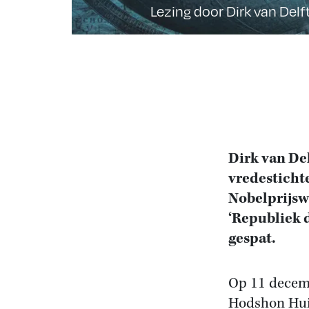
Lezing door Dirk van Delf
Dirk van Del
vredesticht
Nobelprijsw
‘Republiek 
gespat.
Op 11 decemb
Hodshon Huis