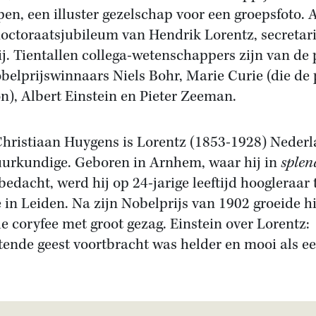
n, een illuster gezelschap voor een groepsfoto. A
octoraatsjubileum van Hendrik Lorentz, secretari
. Tientallen collega-wetenschappers zijn van de p
elprijswinnaars Niels Bohr, Marie Curie (die de 
), Albert Einstein en Pieter Zeeman.
hristiaan Huygens is Lorentz (1853-1928) Neder
uurkundige. Geboren in Arnhem, waar hij in
splen
bedacht, werd hij op 24-jarige leeftijd hoogleraar
in Leiden. Na zijn Nobelprijs van 1902 groeide hij
e coryfee met groot gezag. Einstein over Lorentz: 
ende geest voortbracht was helder en mooi als e