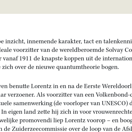
pe inzicht, innemende karakter, tact en talenkenn
deale voorzitter van de wereldberoemde Solvay Co
r vanaf 1911 de knapste koppen uit de internatio
 zich over de nieuwe quantumtheorie bogen.
ven benutte Lorentz in en na de Eerste Wereldoorl
r verzoener. Als voorzitter van een Volkenbond
ctuele samenwerking (de voorloper van UNESCO) d
 In eigen land zette hij zich in voor vrouwenrecht
welijke promovendi liep Lorentz voorop – en boog 
an de Zuiderzeecommissie over de loop van de Afsl