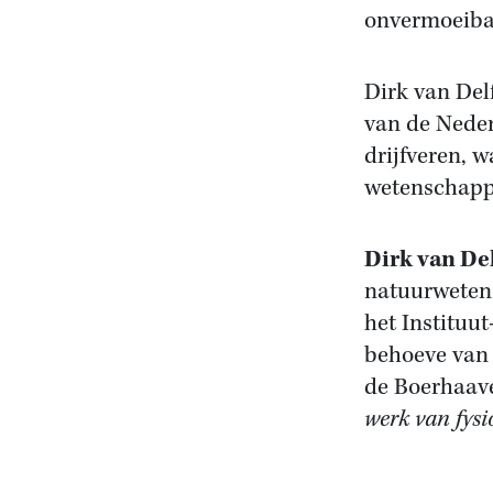
onvermoeibar
Dirk van Del
van de Neder
drijfveren, 
wetenschapp
Dirk van Del
natuurwetens
het Instituu
behoeve van 
de Boerhaave
werk van fys