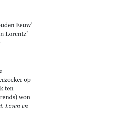
Gouden Eeuw’
n Lorentz’
e
e
erzoeker op
k ten
erends) won
rt. Leven en