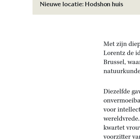
Nieuwe locatie: Hodshon huis
Met zijn die
Lorentz de i
Brussel, waa
natuurkunde
Diezelfde ga
onvermoeibaa
voor intelle
wereldvrede.
kwartet vrou
voorzitter v