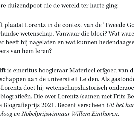
e duizendpoot die de wereld ter harte ging.
ft plaatst Lorentz in de context van de ‘Tweede 
landse wetenschap. Vanwaar die bloei? Wat ware
wat heeft hij nagelaten en wat kunnen hedendaags
ers van hem leren?
ft
is emeritus hoogleraar Materieel erfgoed van d
chappen aan de universiteit Leiden. Als gastond
t-Lorentz doet hij wetenschapshistorisch onderzoe
biografieën. Die over Lorentz (samen met Frits B
 Biografieprijs 2021. Recent verscheen
Uit het ha
ioloog en Nobelprijswinnaar Willem Einthoven
.