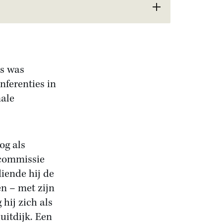
is was
nferenties in
nale
og als
-commissie
iende hij de
en – met zijn
hij zich als
uitdijk. Een