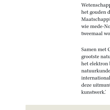
Wetenschappe
het gouden d
Maatschappij
wie mede-Nob
tweemaal won
Samen met C
grootste nat
het elektron 
natuurkunde 
international
deze uitmunt
kunstwerk.’