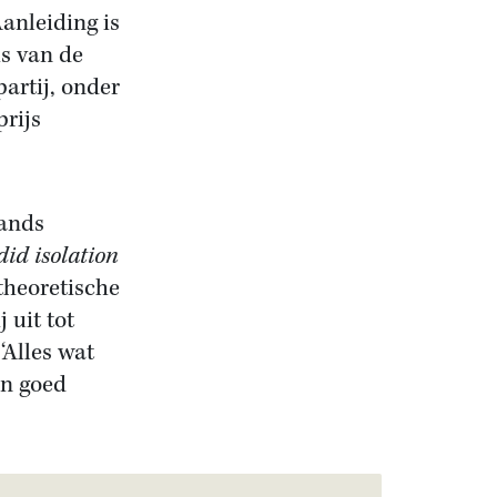
anleiding is
s van de
artij, onder
prijs
lands
did isolation
 theoretische
 uit tot
‘Alles wat
en goed