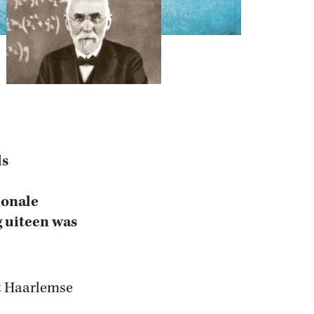
ls
ionale
 uiteen was
t Haarlemse