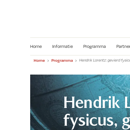
Home
Informatie
Programma
Partne
Home
Programma
Hendrik Lorentz: gevierd fysi
Hendrik L
fysicus, 