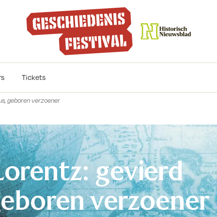
rs
Tickets
cus, geboren verzoener
orentz: gevierd
geboren verzoener