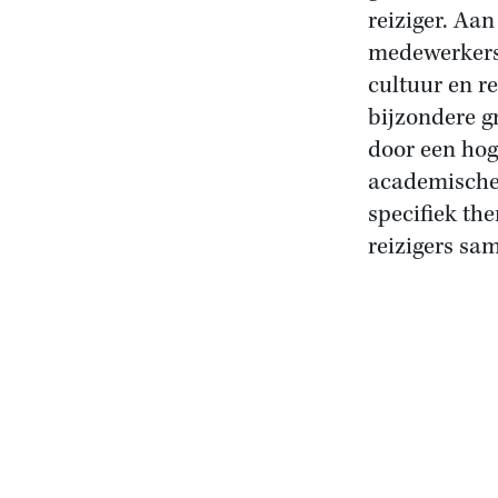
reiziger. Aa
medewerkers 
cultuur en r
bijzondere g
door een hog
academische 
specifiek the
reizigers sa