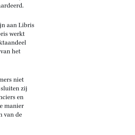
aardeerd.
jn aan Libris
ris werkt
rktaandeel
 van het
mers niet
sluiten zij
nciers en
e manier
n van de