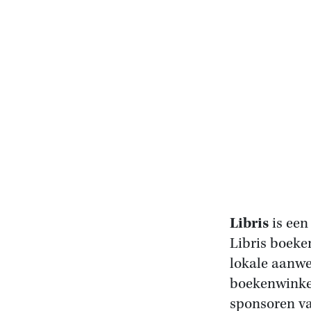
Libris
is een
Libris boeke
lokale aanwez
boekenwinkel
sponsoren van