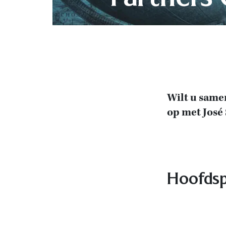
Wilt u same
op met José 
Hoofds