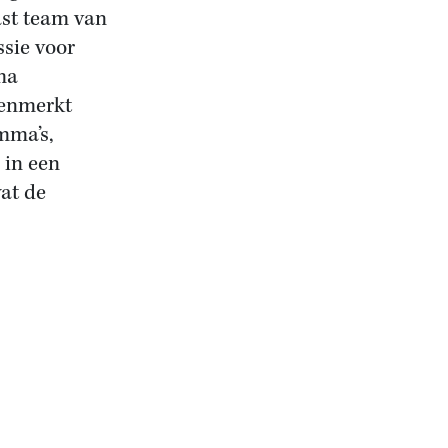
ast team van
sie voor
ma
kenmerkt
mma’s,
 in een
wat de