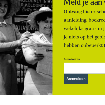
Meld je aan
Ontvang historische
aanleiding, boekre
wekelijks gratis in
je niets op het geb
hebben onbeperkt to
E-mailadres