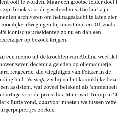
dent ooit te worden. Maar een grootse leider doet 
n zijn broek voor de geschiedenis. Die laat zijn
enten archiveren om het nageslacht te laten zie
 moeilijke afwegingen hij moest maken. Of, zoals 
elfs iconische presidenten zo nu en dan een
lsreiziger op bezoek krijgen.
ij een memo uit de krochten van Abiline weet ik
hower zeven decennia geleden op oliemannetje
ard reageerde, die vliegtuigen van Fokker in de
eding had.
No soap
, zei hij na het koninklijke bez
 een assistent, wat zoveel betekent als ‘ammehoela
courtage voor de prins dus. Maar wat Trump in 
ark Rutte vond, daarvoor moeten we tussen vette
rgerpapiertjes zoeken.