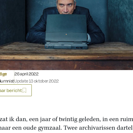
Gepubliceerd op:
röge
26 april 2022
olumnist
Update 13 oktober 2022
ar bericht
zat ik dan, een jaar of twintig geleden, in een ruim
naar een oude gymzaal. Twee archivarissen darte