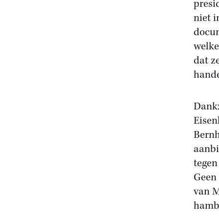
presi
niet i
docum
welke
dat z
hande
Dankz
Eisen
Bernh
aanbi
tegen
Geen 
van M
hambu