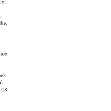
het
n
Ike,
 hoe
oek
’.
2018