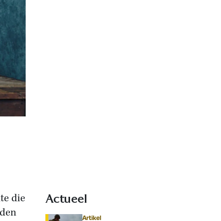
te die
Actueel
lden
Artikel