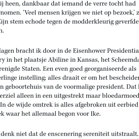
j heen, dankbaar dat iemand de verre tocht had
nomen. ‘Veel mensen krijgen we niet op bezoek,’ z
Zijn stem echode tegen de modderkleurig geverfde
n.
dagen bracht ik door in de Eisenhower Presidentia
ry in het plaatsje Abiline in Kansas, het Scheemd
renigde Staten. Een even goed georganiseerde als
rlinge instelling; alles draait er om het bescheide
n geboortehuis van de voormalige president. Dat l
rziel alleen in een uitgestrekt maar bloedarmoed
 In de wijde omtrek is alles afgebroken uit eerbied
ek waar het allemaal begon voor Ike.
denk niet dat de enscenering sereniteit uitstraalt.