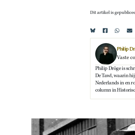
Dit artikel is gepublice
Philip D
Vaste c
Philip Dröge is schr
De Tawl, waarin hij
Nederlands in en ro
column in Historis