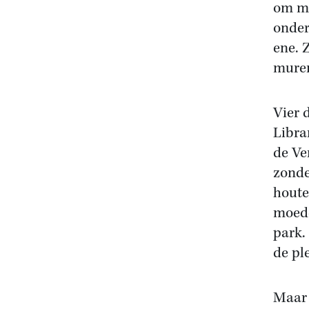
om mi
onder
ene. 
mure
Vier 
Libra
de Ve
zonde
houte
moede
park.
de pl
Maar 