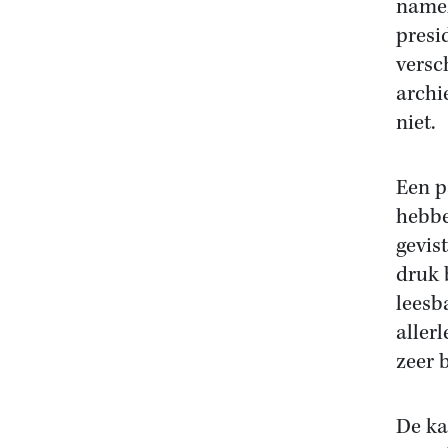
namel
presi
versc
archi
niet.
Een p
hebbe
gevis
druk 
leesb
aller
zeer 
De ka