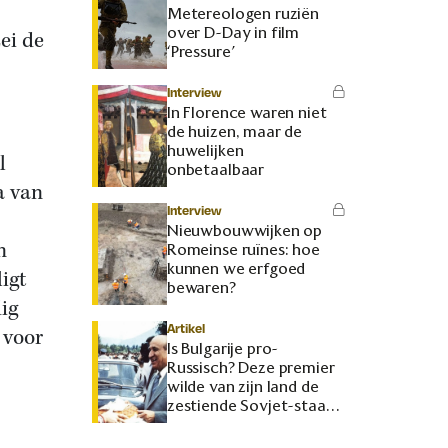
Metereologen ruziën
over D-Day in film
ei de
‘Pressure’
Interview
In Florence waren niet
de huizen, maar de
huwelijken
l
onbetaalbaar
a van
Interview
Nieuwbouwwijken op
n
Romeinse ruïnes: hoe
kunnen we erfgoed
igt
bewaren?
ig
Artikel
 voor
Is Bulgarije pro-
Russisch? Deze premier
wilde van zijn land de
zestiende Sovjet-staat
maken