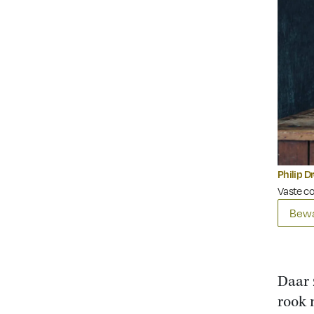
Philip D
Vaste c
Bewa
Daar 
rook 