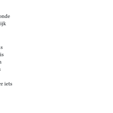
ronde
ijk
is
is
n
s
p
r iets