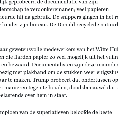
ijk geprobeerd de documentatie van zijn
dentschap te verdonkeremanen; veel papieren
heurde hij na gebruik. De snippers gingen in het 
ef onder zijn bureau. De Donald recyclede natuurl
aar gewetensvolle medewerkers van het Witte Hu
n die flarden papier zo veel mogelijk uit het vuiln
t en bewaard. Documentalisten zijn deze maande
bezig met plakband om de stukken weer enigszin
aar te maken. Trump probeert dat ondertussen o
lei manieren tegen te houden, doodsbenauwd dat e
belastends over hem in staat.
mpioen van de superlatieven beloofde de beste