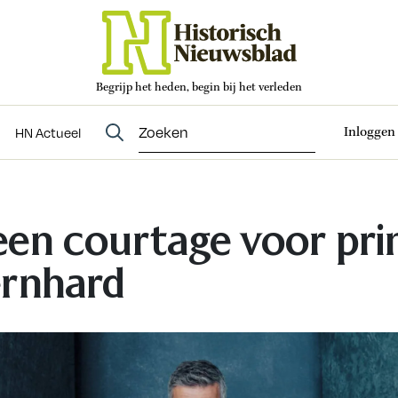
Begrijp het heden, begin bij het verleden
Abonneren
t
Evenementen
HN Actueel
Inloggen
HN Actueel
en courtage voor pri
rnhard