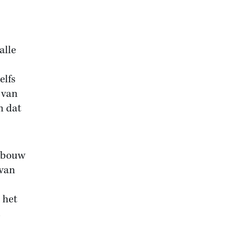
alle
elfs
 van
n dat
gebouw
 van
 het