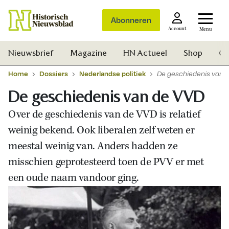
Abonneren
Account
Menu
Nieuwsbrief
Magazine
HN Actueel
Shop
Ge
Home
Dossiers
Nederlandse politiek
De geschiedenis van 
De geschiedenis van de VVD
Over de geschiedenis van de VVD is relatief
weinig bekend. Ook liberalen zelf weten er
meestal weinig van. Anders hadden ze
misschien geprotesteerd toen de PVV er met
een oude naam vandoor ging.
Zoek