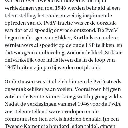
Waren de zes Tweede Kamerzetels die bij de
verkiezingen van mei 1946 werden behaald al een
teleurstelling, het saaie en weinig inspirerende
optreden van de PvdV-fractie was er de oorzaak
van dat er al spoedig onvrede ontstond. De PvdV
begon in de ogen van Stikker, Korthals en andere
vernieuwers al spoedig op de oude LSP te lijken, en
dat was geen aanbeveling. Zodoende bleek Stikker
ontvankelijk voor initiatieven die in de loop van
1947 buiten zijn partij werden ontplooid.
Ondertussen was Oud zich binnen de PvdA steeds
ongemakkelijker gaan voelen. Vooral toen hij geen
zetel in de Eerste Kamer kreeg, wat hij graag wilde.
Nadat de verkiezingen van mei 1946 voor de PvdA
zeer teleurstellend waren verlopen en de
communisten tien zetels hadden behaald (in een
Tweede Kamer die honderd leden telde), gingen