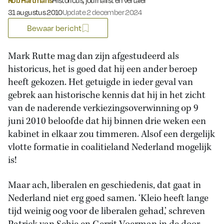
Rob Hartmans
Historicus, journalist en vertaler
Gepubliceerd op:
31 augustus 2010
Update 2 december 2024
Bewaar bericht
Mark Rutte mag dan zijn afgestudeerd als
historicus, het is goed dat hij een ander beroep
heeft gekozen. Het getuigde in ieder geval van
gebrek aan historische kennis dat hij in het zicht
van de naderende verkiezingsoverwinning op 9
juni 2010 beloofde dat hij binnen drie weken een
kabinet in elkaar zou timmeren. Alsof een dergelijk
vlotte formatie in coalitieland Nederland mogelijk
is!
Maar ach, liberalen en geschiedenis, dat gaat in
Nederland niet erg goed samen. ‘Kleio heeft lange
tijd weinig oog voor de liberalen gehad,’ schreven