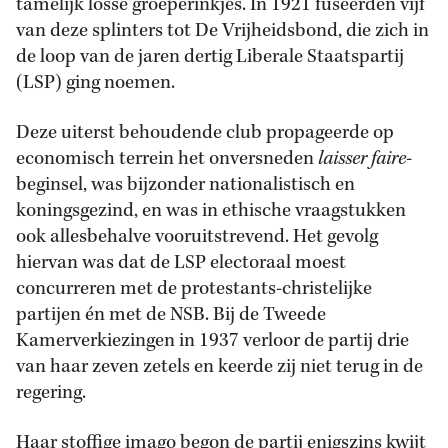
tamelijk losse groeperinkjes. In 1921 fuseerden vijf
van deze splinters tot De Vrijheidsbond, die zich in
de loop van de jaren dertig Liberale Staatspartij
(LSP) ging noemen.
Deze uiterst behoudende club propageerde op
economisch terrein het onversneden
laisser faire
-
beginsel, was bijzonder nationalistisch en
koningsgezind, en was in ethische vraagstukken
ook allesbehalve vooruitstrevend. Het gevolg
hiervan was dat de LSP electoraal moest
concurreren met de protestants-christelijke
partijen én met de NSB. Bij de Tweede
Kamerverkiezingen in 1937 verloor de partij drie
van haar zeven zetels en keerde zij niet terug in de
regering.
Haar stoffige imago begon de partij enigszins kwijt