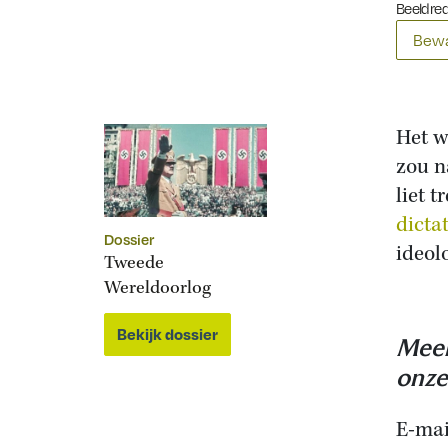
Beeldre
Bewa
Het w
zou n
liet 
dicta
Dossier
ideol
Tweede
Wereldoorlog
Bekijk dossier
Meer
onze
E-mai