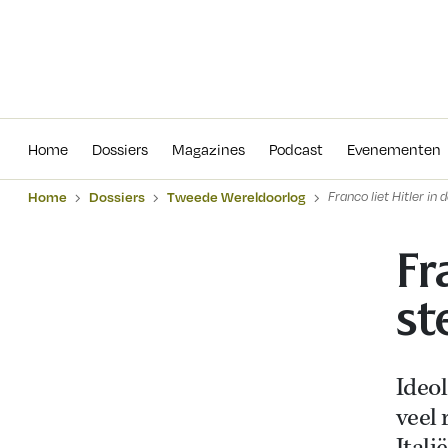
Home
Dossiers
Magazines
Podcas
Home
Dossiers
Magazines
Podcast
Evenementen
Home
Dossiers
Tweede Wereldoorlog
Franco liet Hitler in 
Fr
st
Ideo
veel 