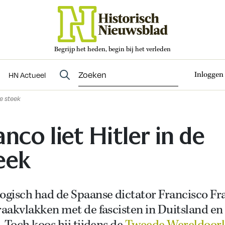
Begrijp het heden, begin bij het verleden
Abonneren
t
Evenementen
HN Actueel
Inloggen
HN Actueel
de steek
anco liet Hitler in de
eek
logisch had de Spaanse dictator Francisco Fr
raakvlakken met de fascisten in Duitsland en