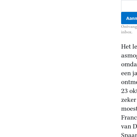
Ontvang 
inbox.
Het l
asmog
omdat
een j
ontmo
23 ok
zeker
moest
Franc
van D
Spaan