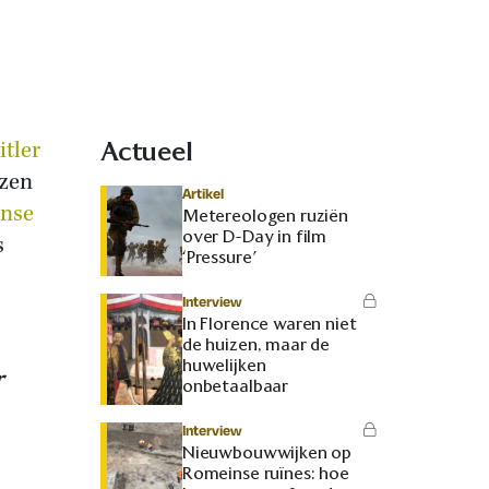
itler
Actueel
ezen
Artikel
anse
Metereologen ruziën
over D-Day in film
s
‘Pressure’
Interview
In Florence waren niet
de huizen, maar de
huwelijken
r
onbetaalbaar
Interview
Nieuwbouwwijken op
Romeinse ruïnes: hoe