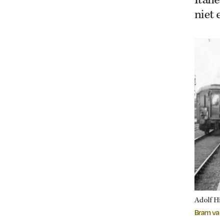
Itali
niet 
Adolf H
Bram van