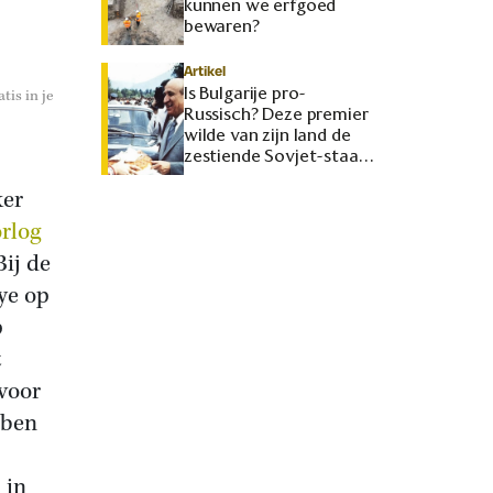
kunnen we erfgoed
bewaren?
Artikel
Is Bulgarije pro-
tis in je
Russisch? Deze premier
wilde van zijn land de
zestiende Sovjet-staat
maken
ker
rlog
ij de
ye op
p
t
voor
bben
 in