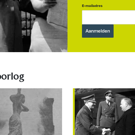
E-mailadres
oorlog