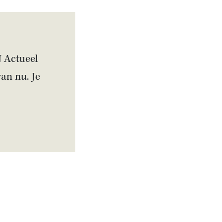
.
N Actueel
van nu. Je