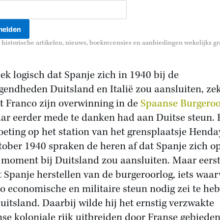
historische artikelen, nieuws, boekrecensies en aanbiedingen wekelijks gra
eek logisch dat Spanje zich in 1940 bij de
endheden Duitsland en Italië zou aansluiten, ze
 Franco zijn overwinning in de
Spaanse Burgeroo
aar eerder mede te danken had aan Duitse steun. B
eting op het station van het grensplaatsje Henda
tober 1940 spraken de heren af dat Spanje zich o
 moment bij Duitsland zou aansluiten. Maar eers
 Spanje herstellen van de burgeroorlog, iets waar
o economische en militaire steun nodig zei te he
uitsland. Daarbij wilde hij het ernstig verzwakte
se koloniale rijk uitbreiden door Franse gebieden